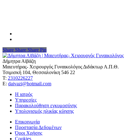
Share
Share
Share
Share
Pin
Δήμητρα Αϊβάζη
Μαιευτήρας- Χειρουργός Γυναικολόγος Διδάκτωρ Α.Π.Θ.
Τσιμισκή 104, Θεσσαλονίκη 546 22
Τ:
2310226227
Ε:
daivazi@hotmail.com
Η ιατρός
Υπηρεσίες
Παρακολούθηση εγκυμοσύνης
Υπολογισμός ηλικίας κύησης
Επικοινωνία
Προστασία Δεδομένων
Όροι Χρήσης
Cookies