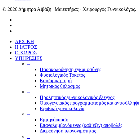
© 2026 Δήμητρα Αϊβάζη | Μαιευτήρας - Χειρουργός Γυναικολόγος.
ΑΡΧΙΚΗ
Η ΙΑΤΡΟΣ
Ο ΧΩΡΟΣ
ΥΠΗΡΕΣΙΕΣ
–
Παρακολούθηση εγκυμοσύνης
Φυσιολογικός Τοκετός
Καισαρική τομή
Μητρικός θηλασμός
–
Προληπτικός γυναικολογικός έλεγχος
Οικογενειακός προγραμματισμός και αντισύλληψ
Εφηβική γυναικολογία
–
Εμμηνόπαυση
Επαναλαμβανόμενες (καθ’έξιν) αποβολές
Διερεύνηση υπογονιμότητας
–