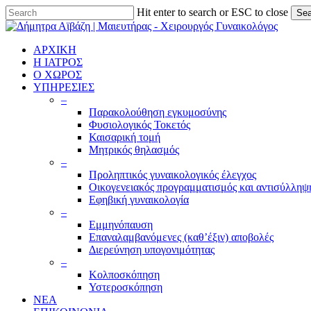
Skip
Hit enter to search or ESC to close
Sea
to
Close
main
Search
content
ΑΡΧΙΚΗ
Η ΙΑΤΡΟΣ
Ο ΧΩΡΟΣ
ΥΠΗΡΕΣΙΕΣ
–
Παρακολούθηση εγκυμοσύνης
Φυσιολογικός Τοκετός
Καισαρική τομή
Μητρικός θηλασμός
–
Προληπτικός γυναικολογικός έλεγχος
Οικογενειακός προγραμματισμός και αντισύλληψ
Εφηβική γυναικολογία
–
Εμμηνόπαυση
Επαναλαμβανόμενες (καθ’έξιν) αποβολές
Διερεύνηση υπογονιμότητας
–
Κολποσκόπηση
Υστεροσκόπηση
ΝΕΑ