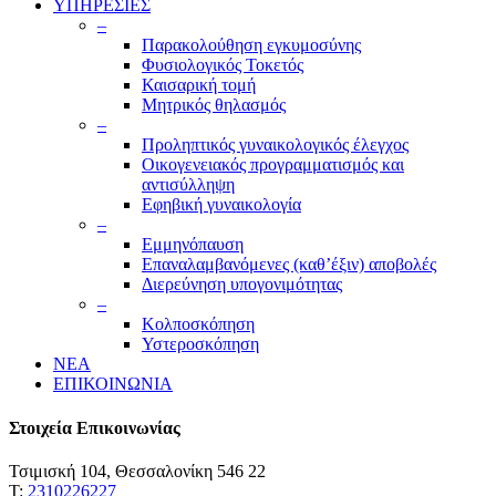
ΥΠΗΡΕΣΙΕΣ
–
Παρακολούθηση εγκυμοσύνης
Φυσιολογικός Τοκετός
Καισαρική τομή
Μητρικός θηλασμός
–
Προληπτικός γυναικολογικός έλεγχος
Οικογενειακός προγραμματισμός και
αντισύλληψη
Εφηβική γυναικολογία
–
Εμμηνόπαυση
Επαναλαμβανόμενες (καθ’έξιν) αποβολές
Διερεύνηση υπογονιμότητας
–
Κολποσκόπηση
Υστεροσκόπηση
ΝΕΑ
ΕΠΙΚΟΙΝΩΝΙΑ
Στοιχεία Επικοινωνίας
Τσιμισκή 104, Θεσσαλονίκη 546 22
Τ:
2310226227