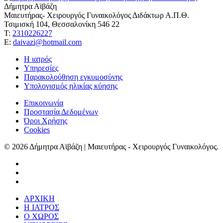
Δήμητρα Αϊβάζη
Μαιευτήρας- Χειρουργός Γυναικολόγος Διδάκτωρ Α.Π.Θ.
Τσιμισκή 104, Θεσσαλονίκη 546 22
Τ:
2310226227
Ε:
daivazi@hotmail.com
Η ιατρός
Υπηρεσίες
Παρακολούθηση εγκυμοσύνης
Υπολογισμός ηλικίας κύησης
Επικοινωνία
Προστασία Δεδομένων
Όροι Χρήσης
Cookies
© 2026 Δήμητρα Αϊβάζη | Μαιευτήρας - Χειρουργός Γυναικολόγος.
ΑΡΧΙΚΗ
Η ΙΑΤΡΟΣ
Ο ΧΩΡΟΣ