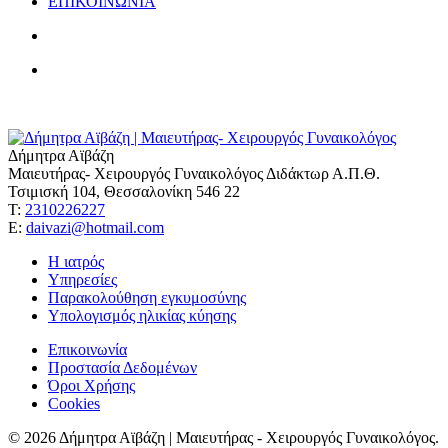
ΕΠΙΚΟΙΝΩΝΙΑ
Δήμητρα Αϊβάζη
Μαιευτήρας- Χειρουργός Γυναικολόγος Διδάκτωρ Α.Π.Θ.
Τσιμισκή 104, Θεσσαλονίκη 546 22
Τ:
2310226227
Ε:
daivazi@hotmail.com
Η ιατρός
Υπηρεσίες
Παρακολούθηση εγκυμοσύνης
Υπολογισμός ηλικίας κύησης
Επικοινωνία
Προστασία Δεδομένων
Όροι Χρήσης
Cookies
© 2026 Δήμητρα Αϊβάζη | Μαιευτήρας - Χειρουργός Γυναικολόγος.