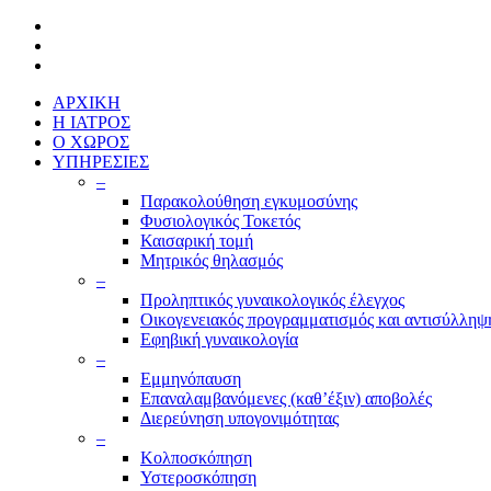
ΑΡΧΙΚΗ
Η ΙΑΤΡΟΣ
Ο ΧΩΡΟΣ
ΥΠΗΡΕΣΙΕΣ
–
Παρακολούθηση εγκυμοσύνης
Φυσιολογικός Τοκετός
Καισαρική τομή
Μητρικός θηλασμός
–
Προληπτικός γυναικολογικός έλεγχος
Οικογενειακός προγραμματισμός και αντισύλληψ
Εφηβική γυναικολογία
–
Εμμηνόπαυση
Επαναλαμβανόμενες (καθ’έξιν) αποβολές
Διερεύνηση υπογονιμότητας
–
Κολποσκόπηση
Υστεροσκόπηση