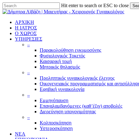
Skip
Hit enter to search or ESC to close
Sea
to
Close
main
Search
content
ΑΡΧΙΚΗ
Η ΙΑΤΡΟΣ
Ο ΧΩΡΟΣ
ΥΠΗΡΕΣΙΕΣ
–
Παρακολούθηση εγκυμοσύνης
Φυσιολογικός Τοκετός
Καισαρική τομή
Μητρικός θηλασμός
–
Προληπτικός γυναικολογικός έλεγχος
Οικογενειακός προγραμματισμός και αντισύλληψ
Εφηβική γυναικολογία
–
Εμμηνόπαυση
Επαναλαμβανόμενες (καθ’έξιν) αποβολές
Διερεύνηση υπογονιμότητας
–
Κολποσκόπηση
Υστεροσκόπηση
ΝΕΑ