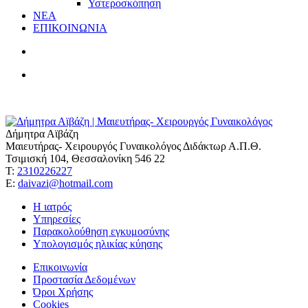
Υστεροσκόπηση
ΝΕΑ
ΕΠΙΚΟΙΝΩΝΙΑ
Δήμητρα Αϊβάζη
Μαιευτήρας- Χειρουργός Γυναικολόγος Διδάκτωρ Α.Π.Θ.
Τσιμισκή 104, Θεσσαλονίκη 546 22
Τ:
2310226227
Ε:
daivazi@hotmail.com
Η ιατρός
Υπηρεσίες
Παρακολούθηση εγκυμοσύνης
Υπολογισμός ηλικίας κύησης
Επικοινωνία
Προστασία Δεδομένων
Όροι Χρήσης
Cookies