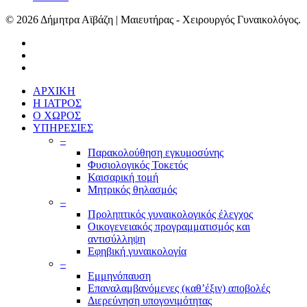
© 2026 Δήμητρα Αϊβάζη | Μαιευτήρας - Χειρουργός Γυναικολόγος.
ΑΡΧΙΚΗ
Η ΙΑΤΡΟΣ
Ο ΧΩΡΟΣ
ΥΠΗΡΕΣΙΕΣ
–
Παρακολούθηση εγκυμοσύνης
Φυσιολογικός Τοκετός
Καισαρική τομή
Μητρικός θηλασμός
–
Προληπτικός γυναικολογικός έλεγχος
Οικογενειακός προγραμματισμός και
αντισύλληψη
Εφηβική γυναικολογία
–
Εμμηνόπαυση
Επαναλαμβανόμενες (καθ’έξιν) αποβολές
Διερεύνηση υπογονιμότητας