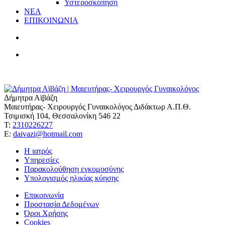
Υστεροσκόπηση
ΝΕΑ
ΕΠΙΚΟΙΝΩΝΙΑ
Δήμητρα Αϊβάζη
Μαιευτήρας- Χειρουργός Γυναικολόγος Διδάκτωρ Α.Π.Θ.
Τσιμισκή 104, Θεσσαλονίκη 546 22
Τ:
2310226227
Ε:
daivazi@hotmail.com
Η ιατρός
Υπηρεσίες
Παρακολούθηση εγκυμοσύνης
Υπολογισμός ηλικίας κύησης
Επικοινωνία
Προστασία Δεδομένων
Όροι Χρήσης
Cookies