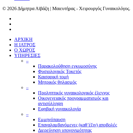
© 2026 Δήμητρα Αϊβάζη | Μαιευτήρας - Χειρουργός Γυναικολόγος.
ΑΡΧΙΚΗ
Η ΙΑΤΡΟΣ
Ο ΧΩΡΟΣ
ΥΠΗΡΕΣΙΕΣ
–
Παρακολούθηση εγκυμοσύνης
Φυσιολογικός Τοκετός
Καισαρική τομή
Μητρικός θηλασμός
–
Προληπτικός γυναικολογικός έλεγχος
Οικογενειακός προγραμματισμός και
αντισύλληψη
Εφηβική γυναικολογία
–
Εμμηνόπαυση
Επαναλαμβανόμενες (καθ’έξιν) αποβολές
Διερεύνηση υπογονιμότητας