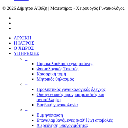
© 2026 Δήμητρα Αϊβάζη | Μαιευτήρας - Χειρουργός Γυναικολόγος.
ΑΡΧΙΚΗ
Η ΙΑΤΡΟΣ
Ο ΧΩΡΟΣ
ΥΠΗΡΕΣΙΕΣ
–
Παρακολούθηση εγκυμοσύνης
Φυσιολογικός Τοκετός
Καισαρική τομή
Μητρικός θηλασμός
–
Προληπτικός γυναικολογικός έλεγχος
Οικογενειακός προγραμματισμός και
αντισύλληψη
Εφηβική γυναικολογία
–
Εμμηνόπαυση
Επαναλαμβανόμενες (καθ’έξιν) αποβολές
Διερεύνηση υπογονιμότητας