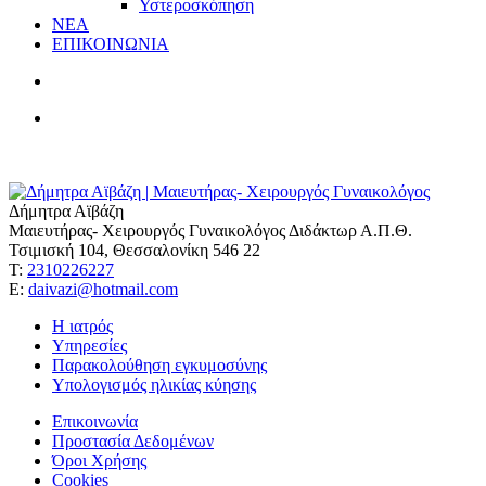
Υστεροσκόπηση
ΝΕΑ
ΕΠΙΚΟΙΝΩΝΙΑ
Δήμητρα Αϊβάζη
Μαιευτήρας- Χειρουργός Γυναικολόγος Διδάκτωρ Α.Π.Θ.
Τσιμισκή 104, Θεσσαλονίκη 546 22
Τ:
2310226227
Ε:
daivazi@hotmail.com
Η ιατρός
Υπηρεσίες
Παρακολούθηση εγκυμοσύνης
Υπολογισμός ηλικίας κύησης
Επικοινωνία
Προστασία Δεδομένων
Όροι Χρήσης
Cookies