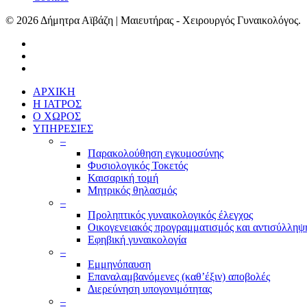
© 2026 Δήμητρα Αϊβάζη | Μαιευτήρας - Χειρουργός Γυναικολόγος.
ΑΡΧΙΚΗ
Η ΙΑΤΡΟΣ
Ο ΧΩΡΟΣ
ΥΠΗΡΕΣΙΕΣ
–
Παρακολούθηση εγκυμοσύνης
Φυσιολογικός Τοκετός
Καισαρική τομή
Μητρικός θηλασμός
–
Προληπτικός γυναικολογικός έλεγχος
Οικογενειακός προγραμματισμός και αντισύλληψ
Εφηβική γυναικολογία
–
Εμμηνόπαυση
Επαναλαμβανόμενες (καθ’έξιν) αποβολές
Διερεύνηση υπογονιμότητας
–