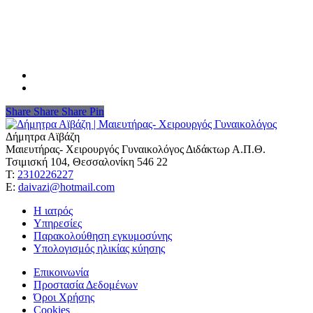
Share
Share
Share
Share
Pin
Δήμητρα Αϊβάζη
Μαιευτήρας- Χειρουργός Γυναικολόγος Διδάκτωρ Α.Π.Θ.
Τσιμισκή 104, Θεσσαλονίκη 546 22
Τ:
2310226227
Ε:
daivazi@hotmail.com
Η ιατρός
Υπηρεσίες
Παρακολούθηση εγκυμοσύνης
Υπολογισμός ηλικίας κύησης
Επικοινωνία
Προστασία Δεδομένων
Όροι Χρήσης
Cookies