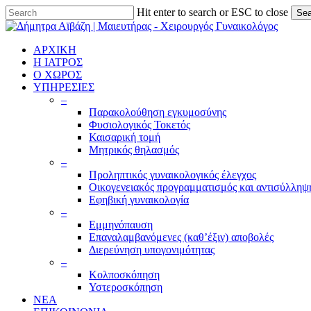
Skip
Hit enter to search or ESC to close
Sea
to
Close
main
Search
content
ΑΡΧΙΚΗ
Η ΙΑΤΡΟΣ
Ο ΧΩΡΟΣ
ΥΠΗΡΕΣΙΕΣ
–
Παρακολούθηση εγκυμοσύνης
Φυσιολογικός Τοκετός
Καισαρική τομή
Μητρικός θηλασμός
–
Προληπτικός γυναικολογικός έλεγχος
Οικογενειακός προγραμματισμός και αντισύλληψ
Εφηβική γυναικολογία
–
Εμμηνόπαυση
Επαναλαμβανόμενες (καθ’έξιν) αποβολές
Διερεύνηση υπογονιμότητας
–
Κολποσκόπηση
Υστεροσκόπηση
ΝΕΑ