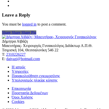
Leave a Reply
You must be
logged in
to post a comment.
Share
Share
Share
Share
Pin
Δήμητρα Αϊβάζη
Μαιευτήρας- Χειρουργός Γυναικολόγος Διδάκτωρ Α.Π.Θ.
Τσιμισκή 104, Θεσσαλονίκη 546 22
Τ:
2310226227
Ε:
daivazi@hotmail.com
Η ιατρός
Υπηρεσίες
Παρακολούθηση εγκυμοσύνης
Υπολογισμός ηλικίας κύησης
Επικοινωνία
Προστασία Δεδομένων
Όροι Χρήσης
Cookies