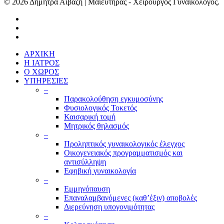
© 2026 Δήμητρα Αϊβάζη | Μαιευτήρας - Χειρουργός Γυναικολόγος.
ΑΡΧΙΚΗ
Η ΙΑΤΡΟΣ
Ο ΧΩΡΟΣ
ΥΠΗΡΕΣΙΕΣ
–
Παρακολούθηση εγκυμοσύνης
Φυσιολογικός Τοκετός
Καισαρική τομή
Μητρικός θηλασμός
–
Προληπτικός γυναικολογικός έλεγχος
Οικογενειακός προγραμματισμός και
αντισύλληψη
Εφηβική γυναικολογία
–
Εμμηνόπαυση
Επαναλαμβανόμενες (καθ’έξιν) αποβολές
Διερεύνηση υπογονιμότητας
–