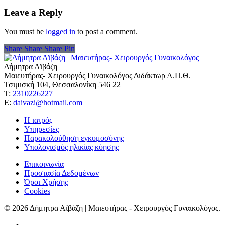
Leave a Reply
You must be
logged in
to post a comment.
Share
Share
Share
Share
Pin
Δήμητρα Αϊβάζη
Μαιευτήρας- Χειρουργός Γυναικολόγος Διδάκτωρ Α.Π.Θ.
Τσιμισκή 104, Θεσσαλονίκη 546 22
Τ:
2310226227
Ε:
daivazi@hotmail.com
Η ιατρός
Υπηρεσίες
Παρακολούθηση εγκυμοσύνης
Υπολογισμός ηλικίας κύησης
Επικοινωνία
Προστασία Δεδομένων
Όροι Χρήσης
Cookies
© 2026 Δήμητρα Αϊβάζη | Μαιευτήρας - Χειρουργός Γυναικολόγος.