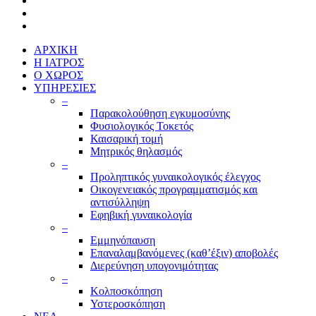
ΑΡΧΙΚΗ
Η ΙΑΤΡΟΣ
Ο ΧΩΡΟΣ
ΥΠΗΡΕΣΙΕΣ
–
Παρακολούθηση εγκυμοσύνης
Φυσιολογικός Τοκετός
Καισαρική τομή
Μητρικός θηλασμός
–
Προληπτικός γυναικολογικός έλεγχος
Οικογενειακός προγραμματισμός και
αντισύλληψη
Εφηβική γυναικολογία
–
Εμμηνόπαυση
Επαναλαμβανόμενες (καθ’έξιν) αποβολές
Διερεύνηση υπογονιμότητας
–
Κολποσκόπηση
Υστεροσκόπηση