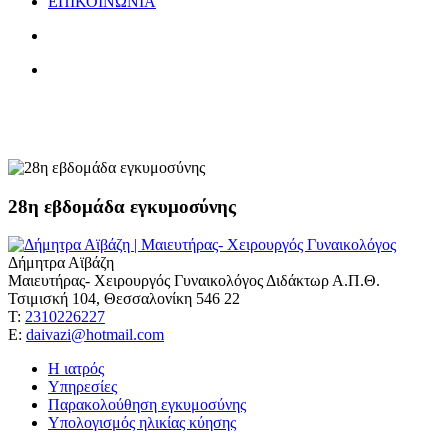
ΕΠΙΚΟΙΝΩΝΙΑ
αιμορραγία τρίτου τριμήνου
28η εβδομάδα εγκυμοσύνης
Δήμητρα Αϊβάζη
Μαιευτήρας- Χειρουργός Γυναικολόγος Διδάκτωρ Α.Π.Θ.
Τσιμισκή 104, Θεσσαλονίκη 546 22
Τ:
2310226227
Ε:
daivazi@hotmail.com
Η ιατρός
Υπηρεσίες
Παρακολούθηση εγκυμοσύνης
Υπολογισμός ηλικίας κύησης