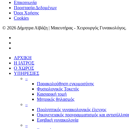
Επικοινωνία
Προστασία Δεδομένων
Όροι Χρήσης
Cookies
© 2026 Δήμητρα Αϊβάζη | Μαιευτήρας - Χειρουργός Γυναικολόγος.
ΑΡΧΙΚΗ
Η ΙΑΤΡΟΣ
Ο ΧΩΡΟΣ
ΥΠΗΡΕΣΙΕΣ
–
Παρακολούθηση εγκυμοσύνης
Φυσιολογικός Τοκετός
Καισαρική τομή
Μητρικός θηλασμός
–
Προληπτικός γυναικολογικός έλεγχος
Οικογενειακός προγραμματισμός και αντισύλληψ
Εφηβική γυναικολογία
–