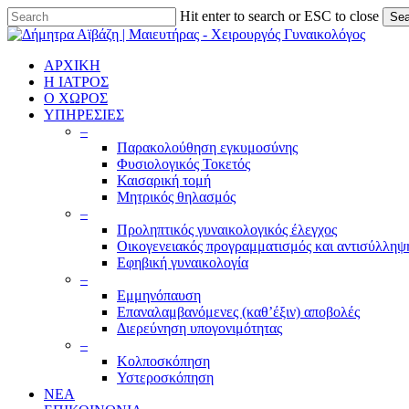
Skip
Hit enter to search or ESC to close
Sea
to
Close
main
Search
content
ΑΡΧΙΚΗ
Η ΙΑΤΡΟΣ
Ο ΧΩΡΟΣ
ΥΠΗΡΕΣΙΕΣ
–
Παρακολούθηση εγκυμοσύνης
Φυσιολογικός Τοκετός
Καισαρική τομή
Μητρικός θηλασμός
–
Προληπτικός γυναικολογικός έλεγχος
Οικογενειακός προγραμματισμός και αντισύλληψ
Εφηβική γυναικολογία
–
Εμμηνόπαυση
Επαναλαμβανόμενες (καθ’έξιν) αποβολές
Διερεύνηση υπογονιμότητας
–
Κολποσκόπηση
Υστεροσκόπηση
ΝΕΑ