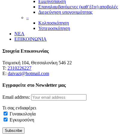
Εμμηνόπαυση
Επαναλαμβανόμενες (καθ’έξιν) αποβολές
Διερεύνηση υπογονιμότητας
–
Κολποσκόπηση
Υστεροσκόπηση
ΝΕΑ
ΕΠΙΚΟΙΝΩΝΙΑ
Στοιχεία Επικοινωνίας
Τσιμισκή 104, Θεσσαλονίκη 546 22
Τ:
2310226227
Ε:
daivazi@hotmail.com
Εγγραφείτε στο Newsletter μας
Email address:
Τι σας ενδιαφέρει
Γυναικολογία
Εγκυμοσύνη