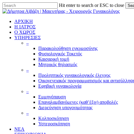
Skip
Hit enter to search or ESC to close
Sea
to
Close
main
Search
content
ΑΡΧΙΚΗ
Η ΙΑΤΡΟΣ
Ο ΧΩΡΟΣ
ΥΠΗΡΕΣΙΕΣ
–
Παρακολούθηση εγκυμοσύνης
Φυσιολογικός Τοκετός
Καισαρική τομή
Μητρικός θηλασμός
–
Προληπτικός γυναικολογικός έλεγχος
Οικογενειακός προγραμματισμός και αντισύλληψ
Εφηβική γυναικολογία
–
Εμμηνόπαυση
Επαναλαμβανόμενες (καθ’έξιν) αποβολές
Διερεύνηση υπογονιμότητας
–
Κολποσκόπηση
Υστεροσκόπηση
ΝΕΑ