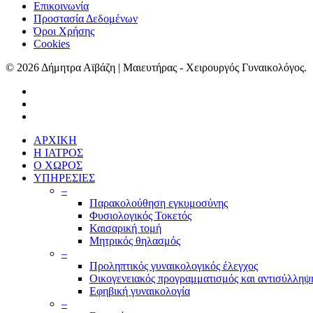
Επικοινωνία
Προστασία Δεδομένων
Όροι Χρήσης
Cookies
© 2026 Δήμητρα Αϊβάζη | Μαιευτήρας - Χειρουργός Γυναικολόγος.
ΑΡΧΙΚΗ
Η ΙΑΤΡΟΣ
Ο ΧΩΡΟΣ
ΥΠΗΡΕΣΙΕΣ
–
Παρακολούθηση εγκυμοσύνης
Φυσιολογικός Τοκετός
Καισαρική τομή
Μητρικός θηλασμός
–
Προληπτικός γυναικολογικός έλεγχος
Οικογενειακός προγραμματισμός και αντισύλληψ
Εφηβική γυναικολογία
–