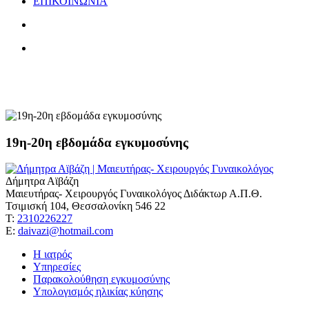
ΕΠΙΚΟΙΝΩΝΙΑ
χολόσταση της κύησης
19η-20η εβδομάδα εγκυμοσύνης
Δήμητρα Αϊβάζη
Μαιευτήρας- Χειρουργός Γυναικολόγος Διδάκτωρ Α.Π.Θ.
Τσιμισκή 104, Θεσσαλονίκη 546 22
Τ:
2310226227
Ε:
daivazi@hotmail.com
Η ιατρός
Υπηρεσίες
Παρακολούθηση εγκυμοσύνης
Υπολογισμός ηλικίας κύησης