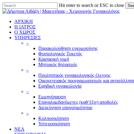
Skip
Hit enter to search or ESC to close
Sea
to
Close
main
Search
content
ΑΡΧΙΚΗ
Η ΙΑΤΡΟΣ
Ο ΧΩΡΟΣ
ΥΠΗΡΕΣΙΕΣ
–
Παρακολούθηση εγκυμοσύνης
Φυσιολογικός Τοκετός
Καισαρική τομή
Μητρικός θηλασμός
–
Προληπτικός γυναικολογικός έλεγχος
Οικογενειακός προγραμματισμός και αντισύλληψ
Εφηβική γυναικολογία
–
Εμμηνόπαυση
Επαναλαμβανόμενες (καθ’έξιν) αποβολές
Διερεύνηση υπογονιμότητας
–
Κολποσκόπηση
Υστεροσκόπηση
ΝΕΑ