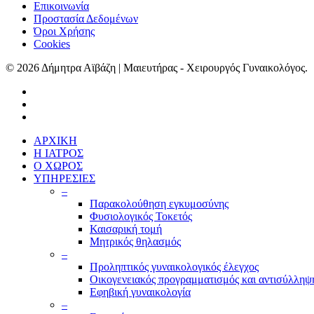
Επικοινωνία
Προστασία Δεδομένων
Όροι Χρήσης
Cookies
© 2026 Δήμητρα Αϊβάζη | Μαιευτήρας - Χειρουργός Γυναικολόγος.
ΑΡΧΙΚΗ
Η ΙΑΤΡΟΣ
Ο ΧΩΡΟΣ
ΥΠΗΡΕΣΙΕΣ
–
Παρακολούθηση εγκυμοσύνης
Φυσιολογικός Τοκετός
Καισαρική τομή
Μητρικός θηλασμός
–
Προληπτικός γυναικολογικός έλεγχος
Οικογενειακός προγραμματισμός και αντισύλληψ
Εφηβική γυναικολογία
–