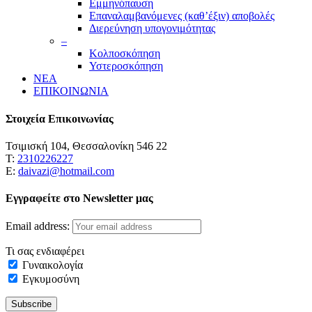
Εμμηνόπαυση
Επαναλαμβανόμενες (καθ’έξιν) αποβολές
Διερεύνηση υπογονιμότητας
–
Κολποσκόπηση
Υστεροσκόπηση
ΝΕΑ
ΕΠΙΚΟΙΝΩΝΙΑ
Στοιχεία Επικοινωνίας
Τσιμισκή 104, Θεσσαλονίκη 546 22
Τ:
2310226227
Ε:
daivazi@hotmail.com
Εγγραφείτε στο Newsletter μας
Email address:
Τι σας ενδιαφέρει
Γυναικολογία
Εγκυμοσύνη