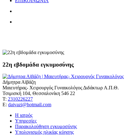
ΕΠΙΚΟΙΝΩΝΙΑ
σακχαρώδης διαβήτης κύησης
22η εβδομάδα εγκυμοσύνης
Δήμητρα Αϊβάζη
Μαιευτήρας- Χειρουργός Γυναικολόγος Διδάκτωρ Α.Π.Θ.
Τσιμισκή 104, Θεσσαλονίκη 546 22
Τ:
2310226227
Ε:
daivazi@hotmail.com
Η ιατρός
Υπηρεσίες
Παρακολούθηση εγκυμοσύνης
Υπολογισμός ηλικίας κύησης