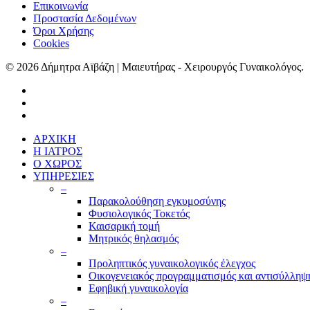
Επικοινωνία
Προστασία Δεδομένων
Όροι Χρήσης
Cookies
© 2026 Δήμητρα Αϊβάζη | Μαιευτήρας - Χειρουργός Γυναικολόγος.
ΑΡΧΙΚΗ
Η ΙΑΤΡΟΣ
Ο ΧΩΡΟΣ
ΥΠΗΡΕΣΙΕΣ
–
Παρακολούθηση εγκυμοσύνης
Φυσιολογικός Τοκετός
Καισαρική τομή
Μητρικός θηλασμός
–
Προληπτικός γυναικολογικός έλεγχος
Οικογενειακός προγραμματισμός και αντισύλληψ
Εφηβική γυναικολογία
–