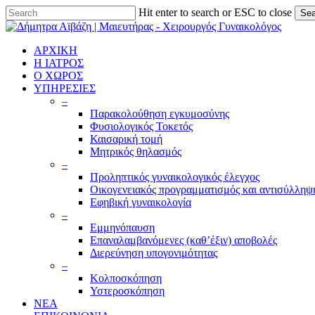
Skip
Hit enter to search or ESC to close
Sea
to
Close
main
Search
content
ΑΡΧΙΚΗ
Η ΙΑΤΡΟΣ
Ο ΧΩΡΟΣ
ΥΠΗΡΕΣΙΕΣ
–
Παρακολούθηση εγκυμοσύνης
Φυσιολογικός Τοκετός
Καισαρική τομή
Μητρικός θηλασμός
–
Προληπτικός γυναικολογικός έλεγχος
Οικογενειακός προγραμματισμός και αντισύλληψ
Εφηβική γυναικολογία
–
Εμμηνόπαυση
Επαναλαμβανόμενες (καθ’έξιν) αποβολές
Διερεύνηση υπογονιμότητας
–
Κολποσκόπηση
Υστεροσκόπηση
ΝΕΑ