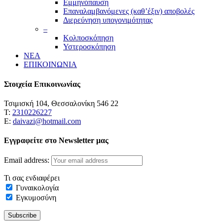
Εμμηνόπαυση
Επαναλαμβανόμενες (καθ’έξιν) αποβολές
Διερεύνηση υπογονιμότητας
–
Κολποσκόπηση
Υστεροσκόπηση
ΝΕΑ
ΕΠΙΚΟΙΝΩΝΙΑ
Στοιχεία Επικοινωνίας
Τσιμισκή 104, Θεσσαλονίκη 546 22
Τ:
2310226227
Ε:
daivazi@hotmail.com
Εγγραφείτε στο Newsletter μας
Email address:
Τι σας ενδιαφέρει
Γυναικολογία
Εγκυμοσύνη