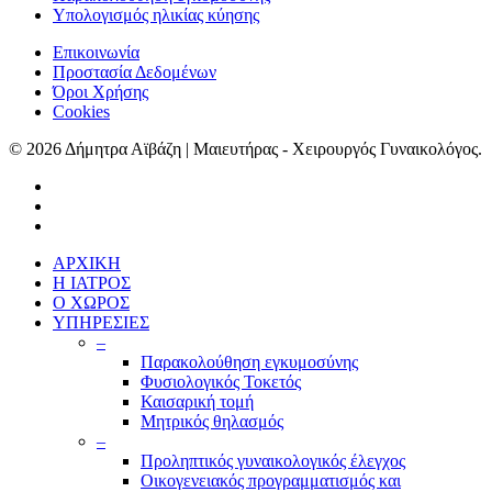
Υπολογισμός ηλικίας κύησης
Επικοινωνία
Προστασία Δεδομένων
Όροι Χρήσης
Cookies
© 2026 Δήμητρα Αϊβάζη | Μαιευτήρας - Χειρουργός Γυναικολόγος.
ΑΡΧΙΚΗ
Η ΙΑΤΡΟΣ
Ο ΧΩΡΟΣ
ΥΠΗΡΕΣΙΕΣ
–
Παρακολούθηση εγκυμοσύνης
Φυσιολογικός Τοκετός
Καισαρική τομή
Μητρικός θηλασμός
–
Προληπτικός γυναικολογικός έλεγχος
Οικογενειακός προγραμματισμός και