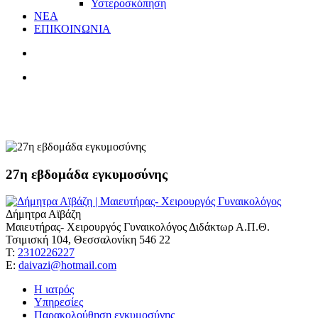
Υστεροσκόπηση
ΝΕΑ
ΕΠΙΚΟΙΝΩΝΙΑ
θρόμβωση
27η εβδομάδα εγκυμοσύνης
Δήμητρα Αϊβάζη
Μαιευτήρας- Χειρουργός Γυναικολόγος Διδάκτωρ Α.Π.Θ.
Τσιμισκή 104, Θεσσαλονίκη 546 22
Τ:
2310226227
Ε:
daivazi@hotmail.com
Η ιατρός
Υπηρεσίες
Παρακολούθηση εγκυμοσύνης