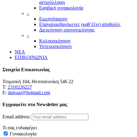
αντισύλληψη
Εφηβική γυναικολογία
–
Εμμηνόπαυση
Επαναλαμβανόμενες (καθ’έξιν) αποβολές
Διερεύνηση υπογονιμότητας
–
Κολποσκόπηση
Υστεροσκόπηση
ΝΕΑ
ΕΠΙΚΟΙΝΩΝΙΑ
Στοιχεία Επικοινωνίας
Τσιμισκή 104, Θεσσαλονίκη 546 22
Τ:
2310226227
Ε:
daivazi@hotmail.com
Εγγραφείτε στο Newsletter μας
Email address:
Τι σας ενδιαφέρει
Γυναικολογία