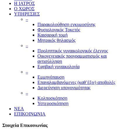
Η ΙΑΤΡΟΣ
Ο ΧΩΡΟΣ
ΥΠΗΡΕΣΙΕΣ
–
Παρακολούθηση εγκυμοσύνης
Φυσιολογικός Τοκετός
Καισαρική τομή
Μητρικός θηλασμός
–
Προληπτικός γυναικολογικός έλεγχος
Οικογενειακός προγραμματισμός και
αντισύλληψη
Εφηβική γυναικολογία
–
Εμμηνόπαυση
Επαναλαμβανόμενες (καθ’έξιν) αποβολές
Διερεύνηση υπογονιμότητας
–
Κολποσκόπηση
Υστεροσκόπηση
ΝΕΑ
ΕΠΙΚΟΙΝΩΝΙΑ
Στοιχεία Επικοινωνίας