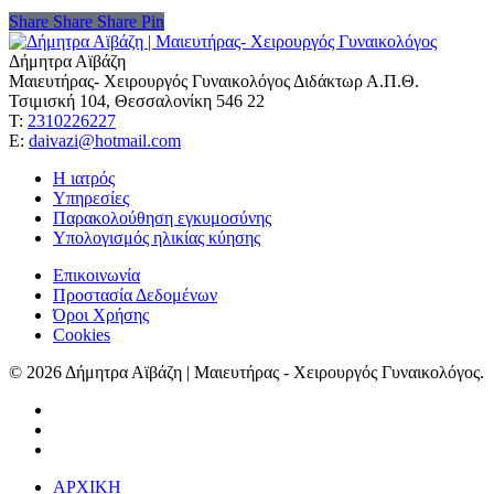
Share
Share
Share
Share
Pin
Δήμητρα Αϊβάζη
Μαιευτήρας- Χειρουργός Γυναικολόγος Διδάκτωρ Α.Π.Θ.
Τσιμισκή 104, Θεσσαλονίκη 546 22
Τ:
2310226227
Ε:
daivazi@hotmail.com
Η ιατρός
Υπηρεσίες
Παρακολούθηση εγκυμοσύνης
Υπολογισμός ηλικίας κύησης
Επικοινωνία
Προστασία Δεδομένων
Όροι Χρήσης
Cookies
© 2026 Δήμητρα Αϊβάζη | Μαιευτήρας - Χειρουργός Γυναικολόγος.
ΑΡΧΙΚΗ