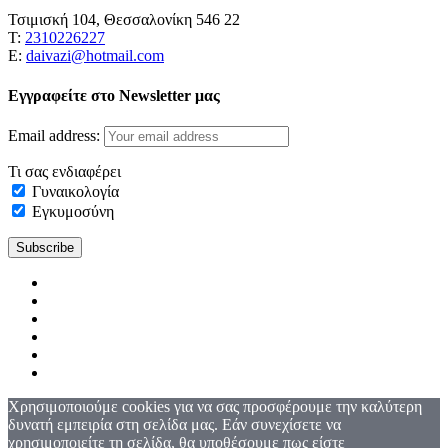
Τσιμισκή 104, Θεσσαλονίκη 546 22
Τ:
2310226227
Ε:
daivazi@hotmail.com
Εγγραφείτε στο Newsletter μας
Email address:
Τι σας ενδιαφέρει
Γυναικολογία
Εγκυμοσύνη
Χρησιμοποιούμε cookies για να σας προσφέρουμε την καλύτερη
δυνατή εμπειρία στη σελίδα μας. Εάν συνεχίσετε να
χρησιμοποιείτε τη σελίδα, θα υποθέσουμε πως είστε