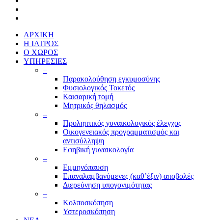
ΑΡΧΙΚΗ
Η ΙΑΤΡΟΣ
Ο ΧΩΡΟΣ
ΥΠΗΡΕΣΙΕΣ
–
Παρακολούθηση εγκυμοσύνης
Φυσιολογικός Τοκετός
Καισαρική τομή
Μητρικός θηλασμός
–
Προληπτικός γυναικολογικός έλεγχος
Οικογενειακός προγραμματισμός και
αντισύλληψη
Εφηβική γυναικολογία
–
Εμμηνόπαυση
Επαναλαμβανόμενες (καθ’έξιν) αποβολές
Διερεύνηση υπογονιμότητας
–
Κολποσκόπηση
Υστεροσκόπηση