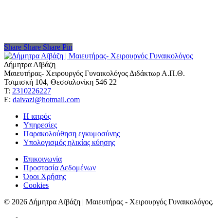
Share
Share
Share
Share
Pin
Δήμητρα Αϊβάζη
Μαιευτήρας- Χειρουργός Γυναικολόγος Διδάκτωρ Α.Π.Θ.
Τσιμισκή 104, Θεσσαλονίκη 546 22
Τ:
2310226227
Ε:
daivazi@hotmail.com
Η ιατρός
Υπηρεσίες
Παρακολούθηση εγκυμοσύνης
Υπολογισμός ηλικίας κύησης
Επικοινωνία
Προστασία Δεδομένων
Όροι Χρήσης
Cookies
© 2026 Δήμητρα Αϊβάζη | Μαιευτήρας - Χειρουργός Γυναικολόγος.