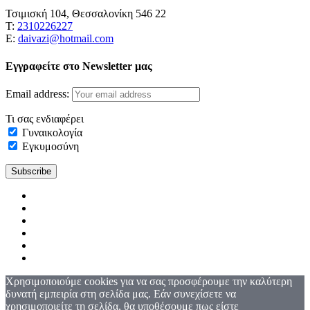
Τσιμισκή 104, Θεσσαλονίκη 546 22
Τ:
2310226227
Ε:
daivazi@hotmail.com
Εγγραφείτε στο Newsletter μας
Email address:
Τι σας ενδιαφέρει
Γυναικολογία
Εγκυμοσύνη
Χρησιμοποιούμε cookies για να σας προσφέρουμε την καλύτερη
δυνατή εμπειρία στη σελίδα μας. Εάν συνεχίσετε να
χρησιμοποιείτε τη σελίδα, θα υποθέσουμε πως είστε