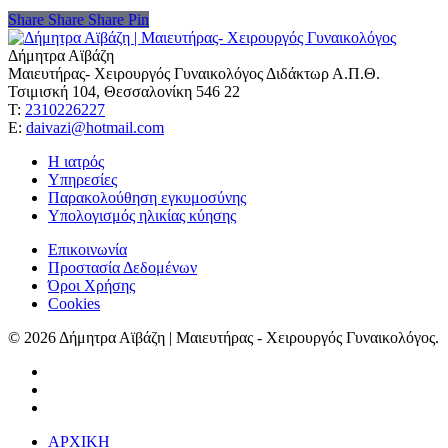
Share
Share
Share
Share
Pin
Δήμητρα Αϊβάζη
Μαιευτήρας- Χειρουργός Γυναικολόγος Διδάκτωρ Α.Π.Θ.
Τσιμισκή 104, Θεσσαλονίκη 546 22
Τ:
2310226227
Ε:
daivazi@hotmail.com
Η ιατρός
Υπηρεσίες
Παρακολούθηση εγκυμοσύνης
Υπολογισμός ηλικίας κύησης
Επικοινωνία
Προστασία Δεδομένων
Όροι Χρήσης
Cookies
© 2026 Δήμητρα Αϊβάζη | Μαιευτήρας - Χειρουργός Γυναικολόγος.
ΑΡΧΙΚΗ