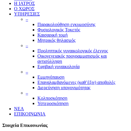
Η ΙΑΤΡΟΣ
Ο ΧΩΡΟΣ
ΥΠΗΡΕΣΙΕΣ
–
Παρακολούθηση εγκυμοσύνης
Φυσιολογικός Τοκετός
Καισαρική τομή
Μητρικός θηλασμός
–
Προληπτικός γυναικολογικός έλεγχος
Οικογενειακός προγραμματισμός και
αντισύλληψη
Εφηβική γυναικολογία
–
Εμμηνόπαυση
Επαναλαμβανόμενες (καθ’έξιν) αποβολές
Διερεύνηση υπογονιμότητας
–
Κολποσκόπηση
Υστεροσκόπηση
ΝΕΑ
ΕΠΙΚΟΙΝΩΝΙΑ
Στοιχεία Επικοινωνίας