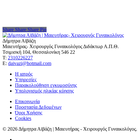
Share
Share
Share
Share
Pin
Δήμητρα Αϊβάζη
Μαιευτήρας- Χειρουργός Γυναικολόγος Διδάκτωρ Α.Π.Θ.
Τσιμισκή 104, Θεσσαλονίκη 546 22
Τ:
2310226227
Ε:
daivazi@hotmail.com
Η ιατρός
Υπηρεσίες
Παρακολούθηση εγκυμοσύνης
Υπολογισμός ηλικίας κύησης
Επικοινωνία
Προστασία Δεδομένων
Όροι Χρήσης
Cookies
© 2026 Δήμητρα Αϊβάζη | Μαιευτήρας - Χειρουργός Γυναικολόγος.