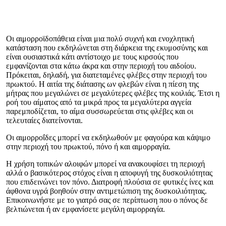
Οι αιμορροϊδοπάθεια είναι μια πολύ συχνή και ενοχλητική
κατάσταση που εκδηλώνεται στη διάρκεια της εκυμοσύνης και
είναι ουσιαστικά κάτι αντίστοιχο με τους κιρσούς που
εμφανίζονται στα κάτω άκρα και στην περιοχή του αιδοίου.
Πρόκειται, δηλαδή, για διατεταμένες φλέβες στην περιοχή του
πρωκτού. Η αιτία της διάτασης ων φλεβών είναι η πίεση της
μήτρας που μεγαλώνει σε μεγαλύτερες φλέβες της κοιλιάς. Έτσι η
ροή του αίματος από τα μικρά προς τα μεγαλύτερα αγγεία
παρεμποδίζεται, το αίμα συσσωρεύεται στις φλέβες και οι
τελευταίες διατείνονται.
Οι αιμορροΐδες μπορεί να εκδηλωθούν με φαγούρα και κάψιμο
στην περιοχή του πρωκτού, πόνο ή και αιμορραγία.
Η χρήση τοπικών αλοιφών μπορεί να ανακουφίσει τη περιοχή
αλλά ο βασικότερος στόχος είναι η αποφυγή της δυσκοιλιότητας
που επιδεινώνει τον πόνο. Διατροφή πλούσια σε φυτικές ίνες και
άφθονα υγρά βοηθούν στην αντιμετώπιση της δυσκοιλιότητας.
Επικοινωνήστε με το γιατρό σας σε περίπτωση που ο πόνος δε
βελτιώνεται ή αν εμφανίσετε μεγάλη αιμορραγία.