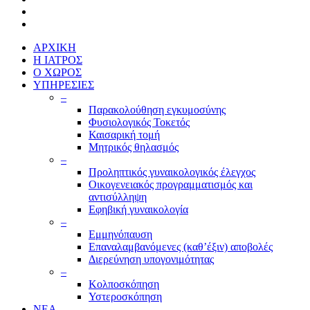
ΑΡΧΙΚΗ
Η ΙΑΤΡΟΣ
Ο ΧΩΡΟΣ
ΥΠΗΡΕΣΙΕΣ
–
Παρακολούθηση εγκυμοσύνης
Φυσιολογικός Τοκετός
Καισαρική τομή
Μητρικός θηλασμός
–
Προληπτικός γυναικολογικός έλεγχος
Οικογενειακός προγραμματισμός και
αντισύλληψη
Εφηβική γυναικολογία
–
Εμμηνόπαυση
Επαναλαμβανόμενες (καθ’έξιν) αποβολές
Διερεύνηση υπογονιμότητας
–
Κολποσκόπηση
Υστεροσκόπηση
ΝΕΑ