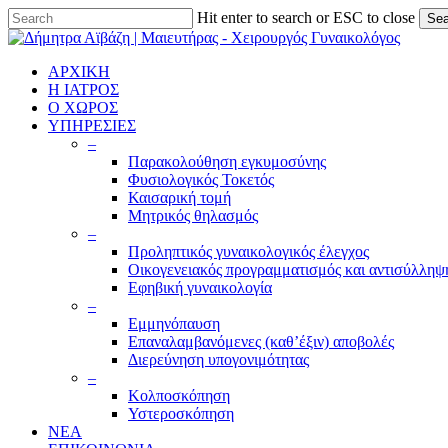
Skip
Hit enter to search or ESC to close
Sea
to
Close
main
Search
content
ΑΡΧΙΚΗ
Η ΙΑΤΡΟΣ
Ο ΧΩΡΟΣ
ΥΠΗΡΕΣΙΕΣ
–
Παρακολούθηση εγκυμοσύνης
Φυσιολογικός Τοκετός
Καισαρική τομή
Μητρικός θηλασμός
–
Προληπτικός γυναικολογικός έλεγχος
Οικογενειακός προγραμματισμός και αντισύλληψ
Εφηβική γυναικολογία
–
Εμμηνόπαυση
Επαναλαμβανόμενες (καθ’έξιν) αποβολές
Διερεύνηση υπογονιμότητας
–
Κολποσκόπηση
Υστεροσκόπηση
ΝΕΑ