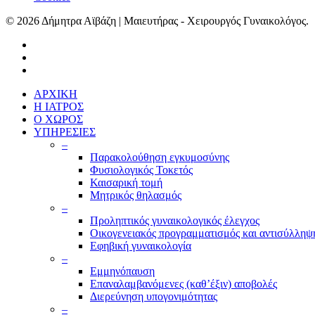
© 2026 Δήμητρα Αϊβάζη | Μαιευτήρας - Χειρουργός Γυναικολόγος.
ΑΡΧΙΚΗ
Η ΙΑΤΡΟΣ
Ο ΧΩΡΟΣ
ΥΠΗΡΕΣΙΕΣ
–
Παρακολούθηση εγκυμοσύνης
Φυσιολογικός Τοκετός
Καισαρική τομή
Μητρικός θηλασμός
–
Προληπτικός γυναικολογικός έλεγχος
Οικογενειακός προγραμματισμός και αντισύλληψ
Εφηβική γυναικολογία
–
Εμμηνόπαυση
Επαναλαμβανόμενες (καθ’έξιν) αποβολές
Διερεύνηση υπογονιμότητας
–