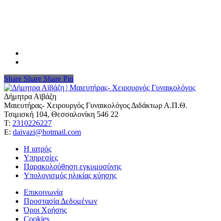
Share
Share
Share
Share
Pin
Δήμητρα Αϊβάζη
Μαιευτήρας- Χειρουργός Γυναικολόγος Διδάκτωρ Α.Π.Θ.
Τσιμισκή 104, Θεσσαλονίκη 546 22
Τ:
2310226227
Ε:
daivazi@hotmail.com
Η ιατρός
Υπηρεσίες
Παρακολούθηση εγκυμοσύνης
Υπολογισμός ηλικίας κύησης
Επικοινωνία
Προστασία Δεδομένων
Όροι Χρήσης
Cookies