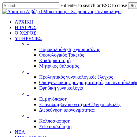
Skip
Hit enter to search or ESC to close
Sea
to
Close
main
Search
content
ΑΡΧΙΚΗ
Η ΙΑΤΡΟΣ
Ο ΧΩΡΟΣ
ΥΠΗΡΕΣΙΕΣ
–
Παρακολούθηση εγκυμοσύνης
Φυσιολογικός Τοκετός
Καισαρική τομή
Μητρικός θηλασμός
–
Προληπτικός γυναικολογικός έλεγχος
Οικογενειακός προγραμματισμός και αντισύλληψ
Εφηβική γυναικολογία
–
Εμμηνόπαυση
Επαναλαμβανόμενες (καθ’έξιν) αποβολές
Διερεύνηση υπογονιμότητας
–
Κολποσκόπηση
Υστεροσκόπηση
ΝΕΑ