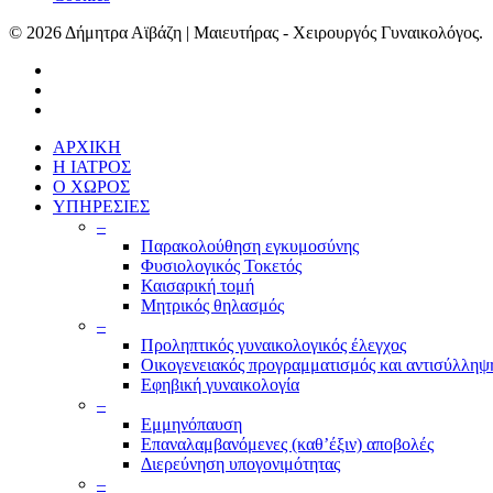
© 2026 Δήμητρα Αϊβάζη | Μαιευτήρας - Χειρουργός Γυναικολόγος.
ΑΡΧΙΚΗ
Η ΙΑΤΡΟΣ
Ο ΧΩΡΟΣ
ΥΠΗΡΕΣΙΕΣ
–
Παρακολούθηση εγκυμοσύνης
Φυσιολογικός Τοκετός
Καισαρική τομή
Μητρικός θηλασμός
–
Προληπτικός γυναικολογικός έλεγχος
Οικογενειακός προγραμματισμός και αντισύλληψ
Εφηβική γυναικολογία
–
Εμμηνόπαυση
Επαναλαμβανόμενες (καθ’έξιν) αποβολές
Διερεύνηση υπογονιμότητας
–