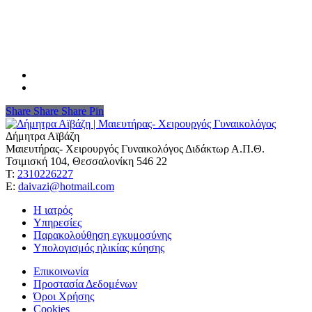
Share
Share
Share
Share
Pin
Δήμητρα Αϊβάζη
Μαιευτήρας- Χειρουργός Γυναικολόγος Διδάκτωρ Α.Π.Θ.
Τσιμισκή 104, Θεσσαλονίκη 546 22
Τ:
2310226227
Ε:
daivazi@hotmail.com
Η ιατρός
Υπηρεσίες
Παρακολούθηση εγκυμοσύνης
Υπολογισμός ηλικίας κύησης
Επικοινωνία
Προστασία Δεδομένων
Όροι Χρήσης
Cookies