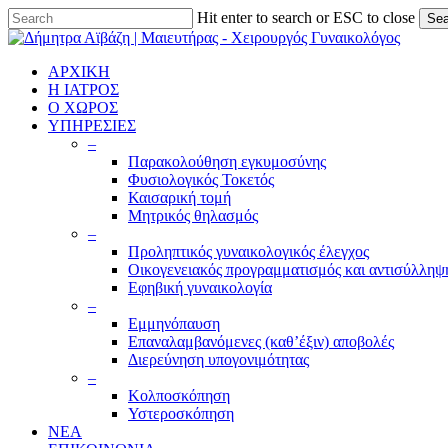
Skip
Hit enter to search or ESC to close
Sea
to
Close
main
Search
content
ΑΡΧΙΚΗ
Η ΙΑΤΡΟΣ
Ο ΧΩΡΟΣ
ΥΠΗΡΕΣΙΕΣ
–
Παρακολούθηση εγκυμοσύνης
Φυσιολογικός Τοκετός
Καισαρική τομή
Μητρικός θηλασμός
–
Προληπτικός γυναικολογικός έλεγχος
Οικογενειακός προγραμματισμός και αντισύλληψ
Εφηβική γυναικολογία
–
Εμμηνόπαυση
Επαναλαμβανόμενες (καθ’έξιν) αποβολές
Διερεύνηση υπογονιμότητας
–
Κολποσκόπηση
Υστεροσκόπηση
ΝΕΑ