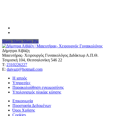
Share
Share
Share
Share
Pin
Δήμητρα Αϊβάζη
Μαιευτήρας- Χειρουργός Γυναικολόγος Διδάκτωρ Α.Π.Θ.
Τσιμισκή 104, Θεσσαλονίκη 546 22
Τ:
2310226227
Ε:
daivazi@hotmail.com
Η ιατρός
Υπηρεσίες
Παρακολούθηση εγκυμοσύνης
Υπολογισμός ηλικίας κύησης
Επικοινωνία
Προστασία Δεδομένων
Όροι Χρήσης
Cookies