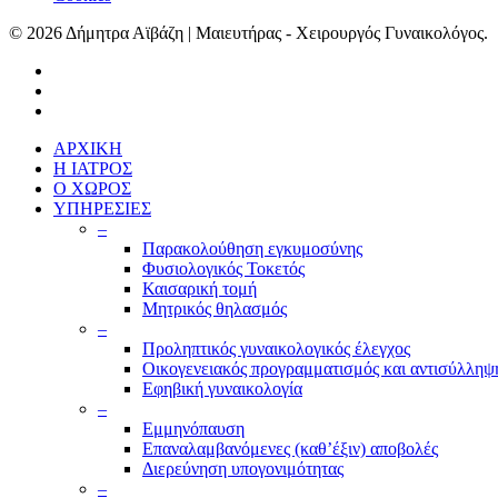
© 2026 Δήμητρα Αϊβάζη | Μαιευτήρας - Χειρουργός Γυναικολόγος.
ΑΡΧΙΚΗ
Η ΙΑΤΡΟΣ
Ο ΧΩΡΟΣ
ΥΠΗΡΕΣΙΕΣ
–
Παρακολούθηση εγκυμοσύνης
Φυσιολογικός Τοκετός
Καισαρική τομή
Μητρικός θηλασμός
–
Προληπτικός γυναικολογικός έλεγχος
Οικογενειακός προγραμματισμός και αντισύλληψ
Εφηβική γυναικολογία
–
Εμμηνόπαυση
Επαναλαμβανόμενες (καθ’έξιν) αποβολές
Διερεύνηση υπογονιμότητας
–