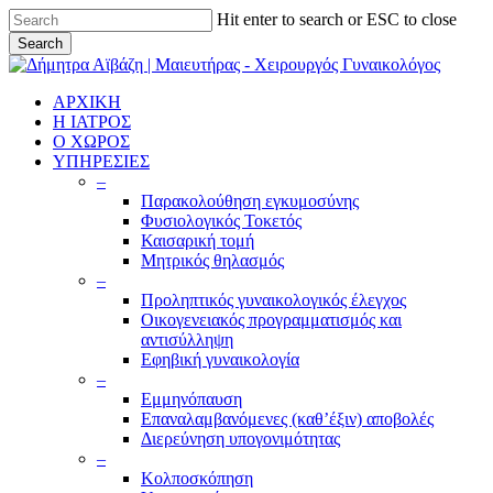
Skip
Hit enter to search or ESC to close
to
Search
main
Close
content
Search
ΑΡΧΙΚΗ
Η ΙΑΤΡΟΣ
Ο ΧΩΡΟΣ
ΥΠΗΡΕΣΙΕΣ
–
Παρακολούθηση εγκυμοσύνης
Φυσιολογικός Τοκετός
Καισαρική τομή
Μητρικός θηλασμός
–
Προληπτικός γυναικολογικός έλεγχος
Οικογενειακός προγραμματισμός και
αντισύλληψη
Εφηβική γυναικολογία
–
Εμμηνόπαυση
Επαναλαμβανόμενες (καθ’έξιν) αποβολές
Διερεύνηση υπογονιμότητας
–
Κολποσκόπηση