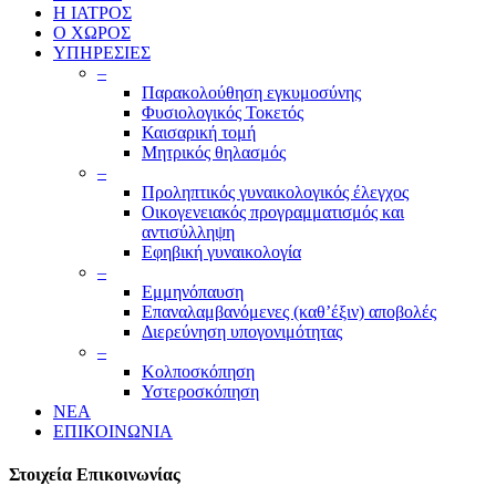
Η ΙΑΤΡΟΣ
Ο ΧΩΡΟΣ
ΥΠΗΡΕΣΙΕΣ
–
Παρακολούθηση εγκυμοσύνης
Φυσιολογικός Τοκετός
Καισαρική τομή
Μητρικός θηλασμός
–
Προληπτικός γυναικολογικός έλεγχος
Οικογενειακός προγραμματισμός και
αντισύλληψη
Εφηβική γυναικολογία
–
Εμμηνόπαυση
Επαναλαμβανόμενες (καθ’έξιν) αποβολές
Διερεύνηση υπογονιμότητας
–
Κολποσκόπηση
Υστεροσκόπηση
ΝΕΑ
ΕΠΙΚΟΙΝΩΝΙΑ
Στοιχεία Επικοινωνίας