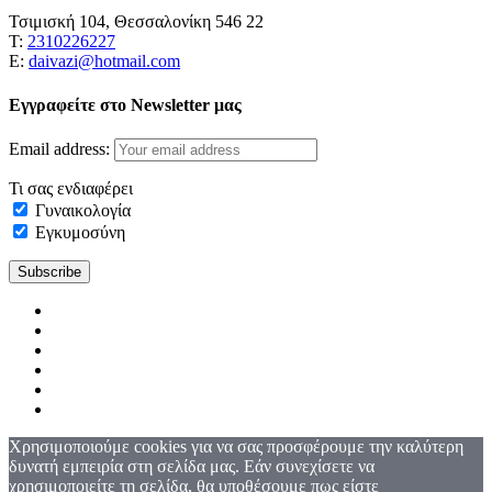
Τσιμισκή 104, Θεσσαλονίκη 546 22
Τ:
2310226227
Ε:
daivazi@hotmail.com
Εγγραφείτε στο Newsletter μας
Email address:
Τι σας ενδιαφέρει
Γυναικολογία
Εγκυμοσύνη
Χρησιμοποιούμε cookies για να σας προσφέρουμε την καλύτερη
δυνατή εμπειρία στη σελίδα μας. Εάν συνεχίσετε να
χρησιμοποιείτε τη σελίδα, θα υποθέσουμε πως είστε