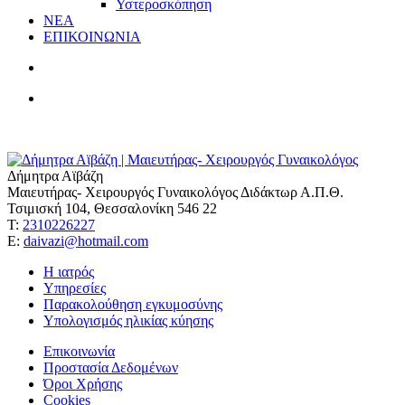
Υστεροσκόπηση
ΝΕΑ
ΕΠΙΚΟΙΝΩΝΙΑ
Δήμητρα Αϊβάζη
Μαιευτήρας- Χειρουργός Γυναικολόγος Διδάκτωρ Α.Π.Θ.
Τσιμισκή 104, Θεσσαλονίκη 546 22
Τ:
2310226227
Ε:
daivazi@hotmail.com
Η ιατρός
Υπηρεσίες
Παρακολούθηση εγκυμοσύνης
Υπολογισμός ηλικίας κύησης
Επικοινωνία
Προστασία Δεδομένων
Όροι Χρήσης
Cookies