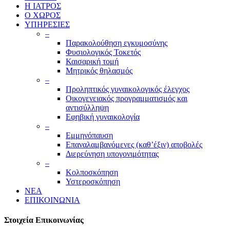
Η ΙΑΤΡΟΣ
Ο ΧΩΡΟΣ
ΥΠΗΡΕΣΙΕΣ
–
Παρακολούθηση εγκυμοσύνης
Φυσιολογικός Τοκετός
Καισαρική τομή
Μητρικός θηλασμός
–
Προληπτικός γυναικολογικός έλεγχος
Οικογενειακός προγραμματισμός και
αντισύλληψη
Εφηβική γυναικολογία
–
Εμμηνόπαυση
Επαναλαμβανόμενες (καθ’έξιν) αποβολές
Διερεύνηση υπογονιμότητας
–
Κολποσκόπηση
Υστεροσκόπηση
ΝΕΑ
ΕΠΙΚΟΙΝΩΝΙΑ
Στοιχεία Επικοινωνίας