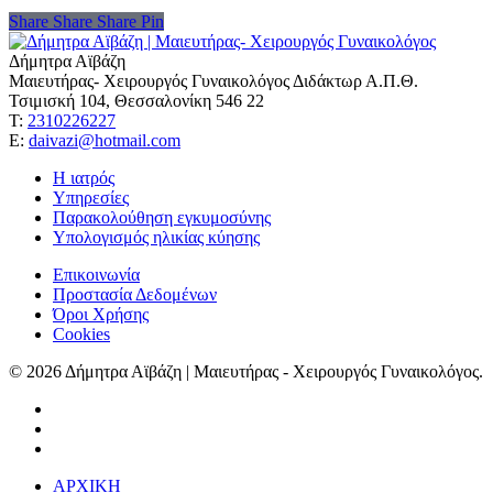
Share
Share
Share
Share
Pin
Δήμητρα Αϊβάζη
Μαιευτήρας- Χειρουργός Γυναικολόγος Διδάκτωρ Α.Π.Θ.
Τσιμισκή 104, Θεσσαλονίκη 546 22
Τ:
2310226227
Ε:
daivazi@hotmail.com
Η ιατρός
Υπηρεσίες
Παρακολούθηση εγκυμοσύνης
Υπολογισμός ηλικίας κύησης
Επικοινωνία
Προστασία Δεδομένων
Όροι Χρήσης
Cookies
© 2026 Δήμητρα Αϊβάζη | Μαιευτήρας - Χειρουργός Γυναικολόγος.
ΑΡΧΙΚΗ