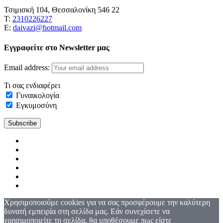
Τσιμισκή 104, Θεσσαλονίκη 546 22
Τ:
2310226227
Ε:
daivazi@hotmail.com
Εγγραφείτε στο Newsletter μας
Email address:
Τι σας ενδιαφέρει
Γυναικολογία
Εγκυμοσύνη
Χρησιμοποιούμε cookies για να σας προσφέρουμε την καλύτερη
δυνατή εμπειρία στη σελίδα μας. Εάν συνεχίσετε να
χρησιμοποιείτε τη σελίδα, θα υποθέσουμε πως είστε