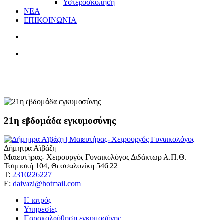
Υστεροσκόπηση
ΝΕΑ
ΕΠΙΚΟΙΝΩΝΙΑ
άδεια λοχείας
21η εβδομάδα εγκυμοσύνης
Δήμητρα Αϊβάζη
Μαιευτήρας- Χειρουργός Γυναικολόγος Διδάκτωρ Α.Π.Θ.
Τσιμισκή 104, Θεσσαλονίκη 546 22
Τ:
2310226227
Ε:
daivazi@hotmail.com
Η ιατρός
Υπηρεσίες
Παρακολούθηση εγκυμοσύνης