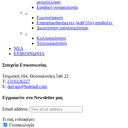
αντισύλληψη
Εφηβική γυναικολογία
–
Εμμηνόπαυση
Επαναλαμβανόμενες (καθ’έξιν) αποβολές
Διερεύνηση υπογονιμότητας
–
Κολποσκόπηση
Υστεροσκόπηση
ΝΕΑ
ΕΠΙΚΟΙΝΩΝΙΑ
Στοιχεία Επικοινωνίας
Τσιμισκή 104, Θεσσαλονίκη 546 22
Τ:
2310226227
Ε:
daivazi@hotmail.com
Εγγραφείτε στο Newsletter μας
Email address:
Τι σας ενδιαφέρει
Γυναικολογία