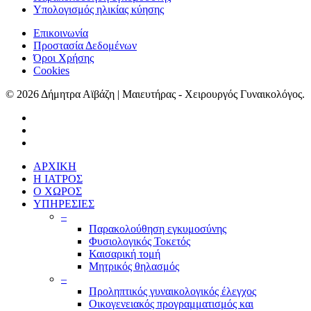
Υπολογισμός ηλικίας κύησης
Επικοινωνία
Προστασία Δεδομένων
Όροι Χρήσης
Cookies
© 2026 Δήμητρα Αϊβάζη | Μαιευτήρας - Χειρουργός Γυναικολόγος.
ΑΡΧΙΚΗ
Η ΙΑΤΡΟΣ
Ο ΧΩΡΟΣ
ΥΠΗΡΕΣΙΕΣ
–
Παρακολούθηση εγκυμοσύνης
Φυσιολογικός Τοκετός
Καισαρική τομή
Μητρικός θηλασμός
–
Προληπτικός γυναικολογικός έλεγχος
Οικογενειακός προγραμματισμός και