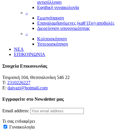
αντισύλληψη
Εφηβική γυναικολογία
–
Εμμηνόπαυση
Επαναλαμβανόμενες (καθ’έξιν) αποβολές
Διερεύνηση υπογονιμότητας
–
Κολποσκόπηση
Υστεροσκόπηση
ΝΕΑ
ΕΠΙΚΟΙΝΩΝΙΑ
Στοιχεία Επικοινωνίας
Τσιμισκή 104, Θεσσαλονίκη 546 22
Τ:
2310226227
Ε:
daivazi@hotmail.com
Εγγραφείτε στο Newsletter μας
Email address:
Τι σας ενδιαφέρει
Γυναικολογία