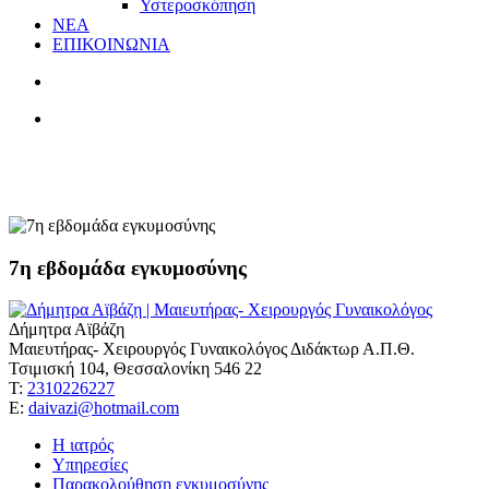
Υστεροσκόπηση
ΝΕΑ
ΕΠΙΚΟΙΝΩΝΙΑ
διατροφή
7η εβδομάδα εγκυμοσύνης
Δήμητρα Αϊβάζη
Μαιευτήρας- Χειρουργός Γυναικολόγος Διδάκτωρ Α.Π.Θ.
Τσιμισκή 104, Θεσσαλονίκη 546 22
Τ:
2310226227
Ε:
daivazi@hotmail.com
Η ιατρός
Υπηρεσίες
Παρακολούθηση εγκυμοσύνης