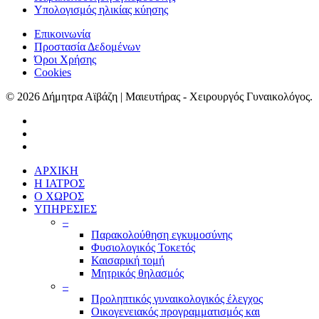
Υπολογισμός ηλικίας κύησης
Επικοινωνία
Προστασία Δεδομένων
Όροι Χρήσης
Cookies
© 2026 Δήμητρα Αϊβάζη | Μαιευτήρας - Χειρουργός Γυναικολόγος.
ΑΡΧΙΚΗ
Η ΙΑΤΡΟΣ
Ο ΧΩΡΟΣ
ΥΠΗΡΕΣΙΕΣ
–
Παρακολούθηση εγκυμοσύνης
Φυσιολογικός Τοκετός
Καισαρική τομή
Μητρικός θηλασμός
–
Προληπτικός γυναικολογικός έλεγχος
Οικογενειακός προγραμματισμός και