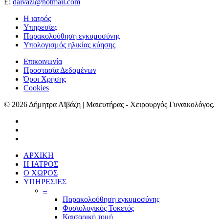
Ε:
daivazi@hotmail.com
Η ιατρός
Υπηρεσίες
Παρακολούθηση εγκυμοσύνης
Υπολογισμός ηλικίας κύησης
Επικοινωνία
Προστασία Δεδομένων
Όροι Χρήσης
Cookies
© 2026 Δήμητρα Αϊβάζη | Μαιευτήρας - Χειρουργός Γυναικολόγος.
ΑΡΧΙΚΗ
Η ΙΑΤΡΟΣ
Ο ΧΩΡΟΣ
ΥΠΗΡΕΣΙΕΣ
–
Παρακολούθηση εγκυμοσύνης
Φυσιολογικός Τοκετός
Καισαρική τομή