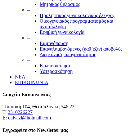
Μητρικός θηλασμός
–
Προληπτικός γυναικολογικός έλεγχος
Οικογενειακός προγραμματισμός και
αντισύλληψη
Εφηβική γυναικολογία
–
Εμμηνόπαυση
Επαναλαμβανόμενες (καθ’έξιν) αποβολές
Διερεύνηση υπογονιμότητας
–
Κολποσκόπηση
Υστεροσκόπηση
ΝΕΑ
ΕΠΙΚΟΙΝΩΝΙΑ
Στοιχεία Επικοινωνίας
Τσιμισκή 104, Θεσσαλονίκη 546 22
Τ:
2310226227
Ε:
daivazi@hotmail.com
Εγγραφείτε στο Newsletter μας