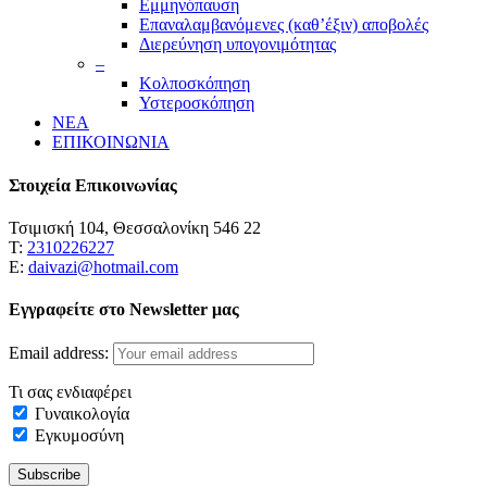
Εμμηνόπαυση
Επαναλαμβανόμενες (καθ’έξιν) αποβολές
Διερεύνηση υπογονιμότητας
–
Κολποσκόπηση
Υστεροσκόπηση
ΝΕΑ
ΕΠΙΚΟΙΝΩΝΙΑ
Στοιχεία Επικοινωνίας
Τσιμισκή 104, Θεσσαλονίκη 546 22
Τ:
2310226227
Ε:
daivazi@hotmail.com
Εγγραφείτε στο Newsletter μας
Email address:
Τι σας ενδιαφέρει
Γυναικολογία
Εγκυμοσύνη