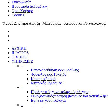
Επικοινωνία
Προστασία Δεδομένων
Όροι Χρήσης
Cookies
© 2026 Δήμητρα Αϊβάζη | Μαιευτήρας - Χειρουργός Γυναικολόγος.
ΑΡΧΙΚΗ
Η ΙΑΤΡΟΣ
Ο ΧΩΡΟΣ
ΥΠΗΡΕΣΙΕΣ
–
Παρακολούθηση εγκυμοσύνης
Φυσιολογικός Τοκετός
Καισαρική τομή
Μητρικός θηλασμός
–
Προληπτικός γυναικολογικός έλεγχος
Οικογενειακός προγραμματισμός και αντισύλληψ
Εφηβική γυναικολογία
–