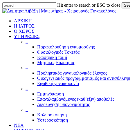
Skip
Hit enter to search or ESC to close
Sea
to
Close
main
Search
content
ΑΡΧΙΚΗ
Η ΙΑΤΡΟΣ
Ο ΧΩΡΟΣ
ΥΠΗΡΕΣΙΕΣ
–
Παρακολούθηση εγκυμοσύνης
Φυσιολογικός Τοκετός
Καισαρική τομή
Μητρικός θηλασμός
–
Προληπτικός γυναικολογικός έλεγχος
Οικογενειακός προγραμματισμός και αντισύλληψ
Εφηβική γυναικολογία
–
Εμμηνόπαυση
Επαναλαμβανόμενες (καθ’έξιν) αποβολές
Διερεύνηση υπογονιμότητας
–
Κολποσκόπηση
Υστεροσκόπηση
ΝΕΑ