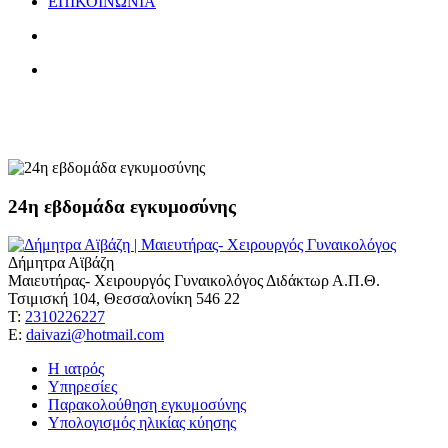
ΕΠΙΚΟΙΝΩΝΙΑ
μήκος τραχήλου
24η εβδομάδα εγκυμοσύνης
Δήμητρα Αϊβάζη
Μαιευτήρας- Χειρουργός Γυναικολόγος Διδάκτωρ Α.Π.Θ.
Τσιμισκή 104, Θεσσαλονίκη 546 22
Τ:
2310226227
Ε:
daivazi@hotmail.com
Η ιατρός
Υπηρεσίες
Παρακολούθηση εγκυμοσύνης
Υπολογισμός ηλικίας κύησης