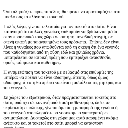
Όσο πλησιάζετε προς το τέλος, θα πρέπει να προετοιμάζετε στο
μυαλό σας το πλάνο του τοκετού.
Πολύς λόγος γίνεται τελευταία για τον τοκετό στο σπίτι. Είναι
κατανοητό ότι πολλές γυναίκες επιθυμούν να βρίσκονται μέσα
στον προσωπικό τους χώρο σε αυτή τη μοναδική στιγμή, σε
στενή επαφή με τα αγαπημένα τους πρόσωπα. Επίσης δεν είναι
λίγες η γυναίκες που απωθούνται από τη σκέψη ότι ένα γεγονός
που καθοδηγείται από τη φύση εδώ και χιλιάδες χρόνια,
μετατρέπεται σε ιατρική πράξη που εμπεριέχει αναισθησία,
ορούς, φάρμακα και καθετήρες.
Η αντιμετώπιση του τοκετού με σεβασμό στις επιθυμίες της
μητέρας θα πρέπει να είναι αδιαπραγμάτευτη, όπως όμως
αδιαπραγμάτευτη θα πρέπει να είναι η ασφάλεια της μητέρας και
του νεογνού.
Σε χώρες του εξωτερικού, όταν πραγματοποιείται τοκετός στο
σπίτι, υπάρχει σε κοντινή απόσταση ασθενοφόρο, ώστε σε
περίπτωση επιπλοκής, γίνεται άμεσα η μεταφορά της εγκύου ή
του νεογνού στο πλησιέστερο νοσοκομείο για περαιτέρω
αντιμετώπιση. Δυστυχώς στη χώρα μας αυτό παραμένει ακόμα
ανέφικτο και οι τοκετοί στο σπίτι μπορεί να καταστούν