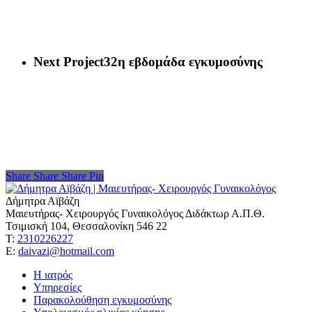
Next Project
32η εβδομάδα εγκυμοσύνης
Share
Share
Share
Share
Pin
Δήμητρα Αϊβάζη
Μαιευτήρας- Χειρουργός Γυναικολόγος Διδάκτωρ Α.Π.Θ.
Τσιμισκή 104, Θεσσαλονίκη 546 22
Τ:
2310226227
Ε:
daivazi@hotmail.com
Η ιατρός
Υπηρεσίες
Παρακολούθηση εγκυμοσύνης