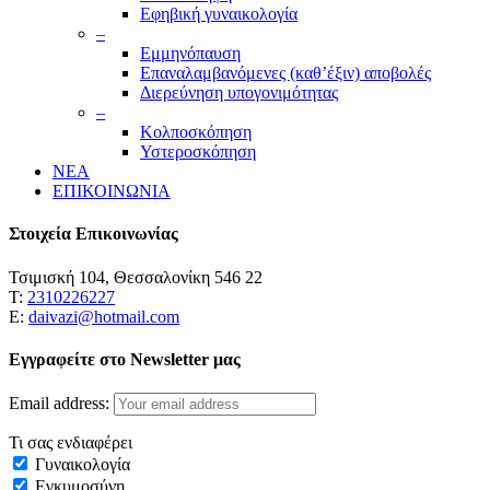
Εφηβική γυναικολογία
–
Εμμηνόπαυση
Επαναλαμβανόμενες (καθ’έξιν) αποβολές
Διερεύνηση υπογονιμότητας
–
Κολποσκόπηση
Υστεροσκόπηση
ΝΕΑ
ΕΠΙΚΟΙΝΩΝΙΑ
Στοιχεία Επικοινωνίας
Τσιμισκή 104, Θεσσαλονίκη 546 22
Τ:
2310226227
Ε:
daivazi@hotmail.com
Εγγραφείτε στο Newsletter μας
Email address:
Τι σας ενδιαφέρει
Γυναικολογία
Εγκυμοσύνη