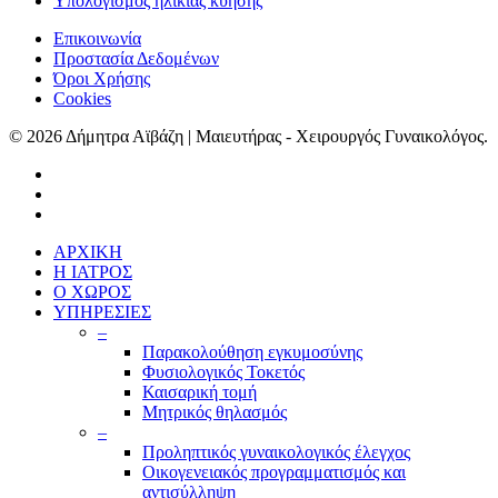
Υπολογισμός ηλικίας κύησης
Επικοινωνία
Προστασία Δεδομένων
Όροι Χρήσης
Cookies
© 2026 Δήμητρα Αϊβάζη | Μαιευτήρας - Χειρουργός Γυναικολόγος.
ΑΡΧΙΚΗ
Η ΙΑΤΡΟΣ
Ο ΧΩΡΟΣ
ΥΠΗΡΕΣΙΕΣ
–
Παρακολούθηση εγκυμοσύνης
Φυσιολογικός Τοκετός
Καισαρική τομή
Μητρικός θηλασμός
–
Προληπτικός γυναικολογικός έλεγχος
Οικογενειακός προγραμματισμός και
αντισύλληψη