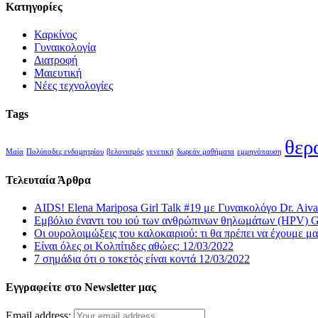
Κατηγορίες
Καρκίνος
Γυναικολογία
Διατροφή
Μαιευτική
Νέες τεχνολογίες
Tags
θερ
Μαία
Πολύποδες ενδομητρίου
βελονισμός
γενετική
δωρεάν μαθήματα
εμμηνόπαυση
Τελευταία Άρθρα
AIDS! Elena Mariposa Girl Talk #19 με Γυναικολόγο Dr. Aiva
Εμβόλιο έναντι του ιού των ανθρώπινων θηλωμάτων (HPV) Gir
Οι ουρολοιμώξεις του καλοκαιριού: τι θα πρέπει να έχουμε μαζ
Είναι όλες οι Κολπίτιδες αθώες;
12/03/2022
7 σημάδια ότι ο τοκετός είναι κοντά
12/03/2022
Εγγραφείτε στο Newsletter μας
Email address: