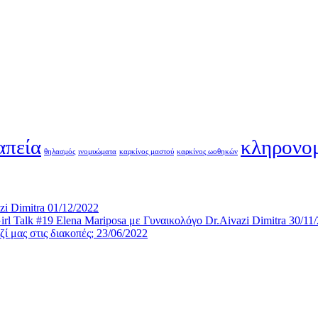
απεία
κληρονο
θηλασμός
ινομυώματα
καρκίνος μαστού
καρκίνος ωοθηκών
zi Dimitra
01/12/2022
l Talk #19 Elena Mariposa με Γυναικολόγο Dr.Aivazi Dimitra
30/11
ί μας στις διακοπές;
23/06/2022