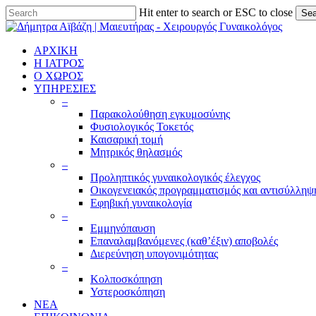
Skip
Hit enter to search or ESC to close
Sea
to
Close
main
Search
content
ΑΡΧΙΚΗ
Η ΙΑΤΡΟΣ
Ο ΧΩΡΟΣ
ΥΠΗΡΕΣΙΕΣ
–
Παρακολούθηση εγκυμοσύνης
Φυσιολογικός Τοκετός
Καισαρική τομή
Μητρικός θηλασμός
–
Προληπτικός γυναικολογικός έλεγχος
Οικογενειακός προγραμματισμός και αντισύλληψ
Εφηβική γυναικολογία
–
Εμμηνόπαυση
Επαναλαμβανόμενες (καθ’έξιν) αποβολές
Διερεύνηση υπογονιμότητας
–
Κολποσκόπηση
Υστεροσκόπηση
ΝΕΑ