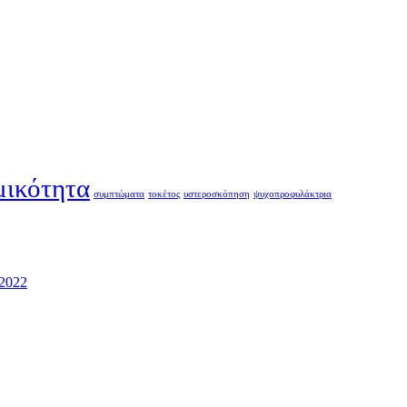
μικότητα
συμπτώματα
τοκέτος
υστεροσκόπηση
ψυχοπροφυλάκτρια
/2022