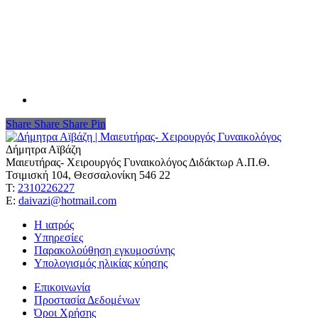
Share
Share
Share
Share
Pin
Δήμητρα Αϊβάζη
Μαιευτήρας- Χειρουργός Γυναικολόγος Διδάκτωρ Α.Π.Θ.
Τσιμισκή 104, Θεσσαλονίκη 546 22
Τ:
2310226227
Ε:
daivazi@hotmail.com
Η ιατρός
Υπηρεσίες
Παρακολούθηση εγκυμοσύνης
Υπολογισμός ηλικίας κύησης
Επικοινωνία
Προστασία Δεδομένων
Όροι Χρήσης