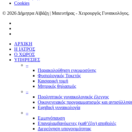
Cookies
© 2026 Δήμητρα Αϊβάζη | Μαιευτήρας - Χειρουργός Γυναικολόγος.
ΑΡΧΙΚΗ
Η ΙΑΤΡΟΣ
Ο ΧΩΡΟΣ
ΥΠΗΡΕΣΙΕΣ
–
Παρακολούθηση εγκυμοσύνης
Φυσιολογικός Τοκετός
Καισαρική τομή
Μητρικός θηλασμός
–
Προληπτικός γυναικολογικός έλεγχος
Οικογενειακός προγραμματισμός και αντισύλληψ
Εφηβική γυναικολογία
–
Εμμηνόπαυση
Επαναλαμβανόμενες (καθ’έξιν) αποβολές
Διερεύνηση υπογονιμότητας