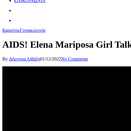
ΕΠΙΚΟΙΝΩΝΙΑ
Καρκίνος
Γυναικολογία
AIDS! Elena Mariposa Girl Talk
By
Δήμητρα Αϊβάζη
01/12/2022
No Comments