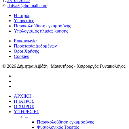
Τ:
2310226227
Ε:
daivazi@hotmail.com
Η ιατρός
Υπηρεσίες
Παρακολούθηση εγκυμοσύνης
Υπολογισμός ηλικίας κύησης
Επικοινωνία
Προστασία Δεδομένων
Όροι Χρήσης
Cookies
© 2026 Δήμητρα Αϊβάζη | Μαιευτήρας - Χειρουργός Γυναικολόγος.
ΑΡΧΙΚΗ
Η ΙΑΤΡΟΣ
Ο ΧΩΡΟΣ
ΥΠΗΡΕΣΙΕΣ
–
Παρακολούθηση εγκυμοσύνης
Φυσιολογικός Τοκετός