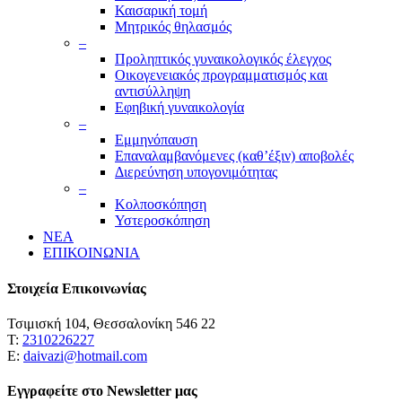
Καισαρική τομή
Μητρικός θηλασμός
–
Προληπτικός γυναικολογικός έλεγχος
Οικογενειακός προγραμματισμός και
αντισύλληψη
Εφηβική γυναικολογία
–
Εμμηνόπαυση
Επαναλαμβανόμενες (καθ’έξιν) αποβολές
Διερεύνηση υπογονιμότητας
–
Κολποσκόπηση
Υστεροσκόπηση
ΝΕΑ
ΕΠΙΚΟΙΝΩΝΙΑ
Στοιχεία Επικοινωνίας
Τσιμισκή 104, Θεσσαλονίκη 546 22
Τ:
2310226227
Ε:
daivazi@hotmail.com
Εγγραφείτε στο Newsletter μας