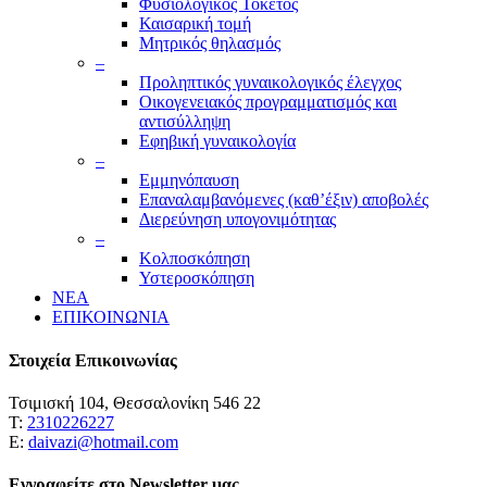
Φυσιολογικός Τοκετός
Καισαρική τομή
Μητρικός θηλασμός
–
Προληπτικός γυναικολογικός έλεγχος
Οικογενειακός προγραμματισμός και
αντισύλληψη
Εφηβική γυναικολογία
–
Εμμηνόπαυση
Επαναλαμβανόμενες (καθ’έξιν) αποβολές
Διερεύνηση υπογονιμότητας
–
Κολποσκόπηση
Υστεροσκόπηση
ΝΕΑ
ΕΠΙΚΟΙΝΩΝΙΑ
Στοιχεία Επικοινωνίας
Τσιμισκή 104, Θεσσαλονίκη 546 22
Τ:
2310226227
Ε:
daivazi@hotmail.com
Εγγραφείτε στο Newsletter μας