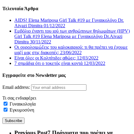
Τελευταία Άρθρα
AIDS! Elena Mariposa Girl Talk #19 με Γυναικολόγο Dr.
Aivazi Dimitra
01/12/2022
Εμβόλιο έναντι του ιού των ανθρώπινων θηλωμάτων (HPV)
Girl Talk #19 Elena Mariposa με Γυναικολόγο Dr.Aivazi
Dimitra
30/11/2022
Οι ουρολοιμώξεις του καλοκαιριού: τι θα πρέπει να έχουμε
μαζί μας στις διακοπές;
23/06/2022
Είναι όλες οι Κολπίτιδες αθώες;
12/03/2022
7 σημάδια ότι ο τοκετός είναι κοντά
12/03/2022
Εγγραφείτε στο Newsletter μας
Email address:
Τι σας ενδιαφέρει
Γυναικολογία
Εγκυμοσύνη
Previous Post
7 Πράγματα που πρέπει να