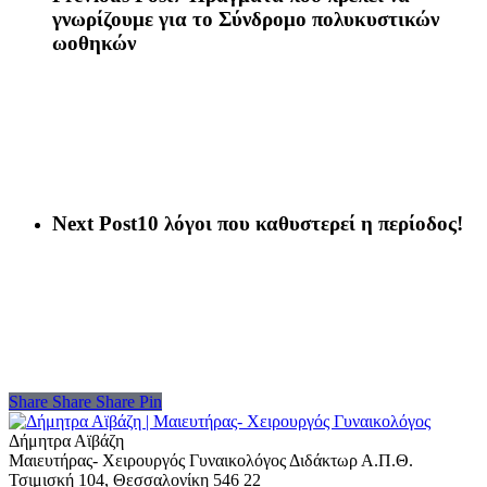
γνωρίζουμε για το Σύνδρομο πολυκυστικών
ωοθηκών
Next Post
10 λόγοι που καθυστερεί η περίοδος!
Share
Share
Share
Share
Pin
Δήμητρα Αϊβάζη
Μαιευτήρας- Χειρουργός Γυναικολόγος Διδάκτωρ Α.Π.Θ.
Τσιμισκή 104, Θεσσαλονίκη 546 22