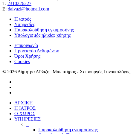
Τ:
2310226227
Ε:
daivazi@hotmail.com
Η ιατρός
Υπηρεσίες
Παρακολούθηση εγκυμοσύνης
Υπολογισμός ηλικίας κύησης
Επικοινωνία
Προστασία Δεδομένων
Όροι Χρήσης
Cookies
© 2026 Δήμητρα Αϊβάζη | Μαιευτήρας - Χειρουργός Γυναικολόγος.
ΑΡΧΙΚΗ
Η ΙΑΤΡΟΣ
Ο ΧΩΡΟΣ
ΥΠΗΡΕΣΙΕΣ
–
Παρακολούθηση εγκυμοσύνης