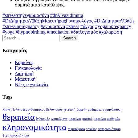
συμπτώματα κατάθλιψης.
#stressστηνεγκυμοσύνη
#drAivazidimitra
#DrΔήμητραΑϊβάζηΜαιευτήραςΓυναικολόγος
#DrΔήμητραΑϊβάζη
#stressinpregnancy
#εγυμοσυνη
#stress
#άγχος
#yogainpregnancy
#yoga
#hypnobirthing
#meditation
#διαλογισμός
#χαλαρωση
Search
Κατηγορίες
Καρκίνος
Γυναικολογία
Διατροφή
Μαιευτική
Νέες τεχνολογίες
Tags
Μαία
Πολύποδες ενδομητρίου
βελονισμός
γενετική
δωρεάν μαθήματα
εμμηνόπαυση
θεραπεία
θηλασμός
ινομυώματα
καρκίνος μαστού
καρκίνος ωοθηκών
κληρονομικότητα
συμπτώματα
τοκέτος
υστεροσκόπηση
ψυχοπροφυλάκτρια