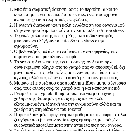
Μια ήπια σωματική άσκηση, όπως το περπάτημα και το
κολύμπι μειώνει το επίπεδο του stress, ενώ ταυτόχρονα
ανακουφίζει από σωματικές ενοχλήσεις.
Η υγιεινή διατροφή και η καλή ενυδάτωση του οργανισμού
στην εγκυμοσύνη, βοηθούν στην καταπολέμηση του stress.
Τεχνικές χαλάρωσης όπως η Yoga και ο διαλογισμός
μπορούν να ελέγξουν τα επίπεδα του stress στην
εγκυμοσύνη.
Ο βελονισμός αυξάνει τα επίπεδα των ενδορφινών, των
ορμονών που προκαλούν ευφορία.
Το sex στη διάρκεια της εγκυμοσύνης, αν δεν υπάρχει
συγκεκριμένη οδηγία από το γιατρό σας να αποφευχθεί, όχι
μόνο αυξάνει τις ενδορφίνες μειώνοντας τα επίπεδα του
άγχους, αλλά σας φέρνει πιο κοντά με το σύντροφο σας.
Μοιραστείτε αυτά που σας προβληματίζουν με το σύντροφό
σας, τους φίλους σας, το γιατρό σας ή και κάποιον ειδικό.
Γνωρίστε το hypnobirthing! πρόκειται για μια τεχνική
χαλάρωσης βασισμένη στους ήχους και εντελώς
εξατομικευμένη, ιδανική για την εγκυμοσύνη αλλά και τη
χαλάρωση στη διάρκεια του τοκετού.
Παρακολουθήστε προγεννητικά μαθήματα: η επαφή με άλλα
ζευγάρια που βιώνουν αντίστοιχες εμπειρίες με εσάς έχει
ευεργετικά αποτελέσματα στην αντιμετώπιση του άγχους.
Ζητήστε τη βοήθεια ειδικού αν αισθάνεστε έντονη θλίψη ή