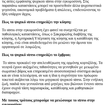
τις αιτίες εμφάνισης ψυχικού stress στην εγκυμοσύνη. Στις
παραπάνω καταστάσεις μπορεί να προστεθούν άλλα ψυχοπιεστικά
γεγονότα, οικονομικά προβλήματα ή απώλειες, επιδεινώνοντας το
ήδη υπάρχον άγχος.
Πως το ψυχικό
stress
επηρεάζει την κύηση;
Το stress στην εγκυμοσύνη έχει φανεί να συσχετίζεται με
παθολογικές καταστάσεις, όπως ο Σακχαρώδης διαβήτης της
κύησης, η Αρτηριακή Υπέρταση της κύησης και η κατάθλιψη της
κύησης, ενώ είναι αποδεδειγμένο ότι μειώνει την άμυνα του
οργανισμού σε λοιμώξεις.
Πως το ψυχικό
stress
επηρεάζει το έμβρυο;
Το stress προκαλεί την απελευθέρωση της ορμόνης κορτιζόλης. Τα
νεογνά έχουν αυξημένες πιθανότητες να γεννηθούν με μειωμένο
σωματικό βάρος και επηρεασμένο ανοσοποιητικό σύστημα ακόμα
και αν είναι τελειόμηνα, αν και η ίδια η συχνότητα του πρόωρου
τοκετού αυξάνεται λόγω του μητρικού ψυχικού stress. Στην ενήλικη
ζωή, παιδιά που γεννιούνται από μητέρες που βιώνουν έντονο stress
έχουν συχνά τάση παχυσαρκίας, κατάθλιψης και μαθησιακών
διαταραχών.
Με ποιους τρόπους μπορούμε να μειώσουμε το
stress
στην
εγκυμοσύνη;