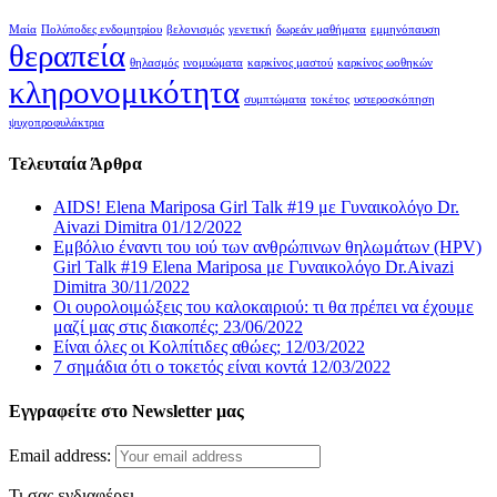
Μαία
Πολύποδες ενδομητρίου
βελονισμός
γενετική
δωρεάν μαθήματα
εμμηνόπαυση
θεραπεία
θηλασμός
ινομυώματα
καρκίνος μαστού
καρκίνος ωοθηκών
κληρονομικότητα
συμπτώματα
τοκέτος
υστεροσκόπηση
ψυχοπροφυλάκτρια
Τελευταία Άρθρα
AIDS! Elena Mariposa Girl Talk #19 με Γυναικολόγο Dr.
Aivazi Dimitra
01/12/2022
Εμβόλιο έναντι του ιού των ανθρώπινων θηλωμάτων (HPV)
Girl Talk #19 Elena Mariposa με Γυναικολόγο Dr.Aivazi
Dimitra
30/11/2022
Οι ουρολοιμώξεις του καλοκαιριού: τι θα πρέπει να έχουμε
μαζί μας στις διακοπές;
23/06/2022
Είναι όλες οι Κολπίτιδες αθώες;
12/03/2022
7 σημάδια ότι ο τοκετός είναι κοντά
12/03/2022
Εγγραφείτε στο Newsletter μας
Email address:
Τι σας ενδιαφέρει