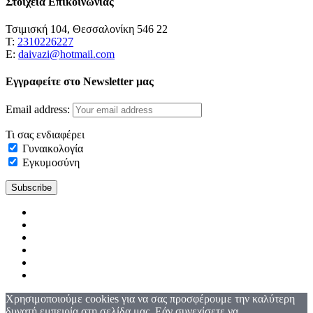
Στοιχεία Επικοινωνίας
Τσιμισκή 104, Θεσσαλονίκη 546 22
Τ:
2310226227
Ε:
daivazi@hotmail.com
Εγγραφείτε στο Newsletter μας
Email address:
Τι σας ενδιαφέρει
Γυναικολογία
Εγκυμοσύνη
Χρησιμοποιούμε cookies για να σας προσφέρουμε την καλύτερη
δυνατή εμπειρία στη σελίδα μας. Εάν συνεχίσετε να