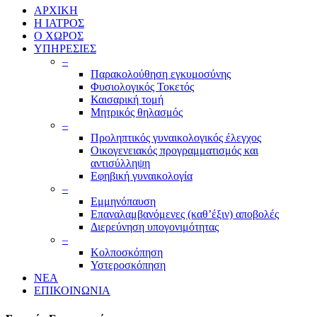
ΑΡΧΙΚΗ
Η ΙΑΤΡΟΣ
Ο ΧΩΡΟΣ
ΥΠΗΡΕΣΙΕΣ
–
Παρακολούθηση εγκυμοσύνης
Φυσιολογικός Τοκετός
Καισαρική τομή
Μητρικός θηλασμός
–
Προληπτικός γυναικολογικός έλεγχος
Οικογενειακός προγραμματισμός και
αντισύλληψη
Εφηβική γυναικολογία
–
Εμμηνόπαυση
Επαναλαμβανόμενες (καθ’έξιν) αποβολές
Διερεύνηση υπογονιμότητας
–
Κολποσκόπηση
Υστεροσκόπηση
ΝΕΑ
ΕΠΙΚΟΙΝΩΝΙΑ