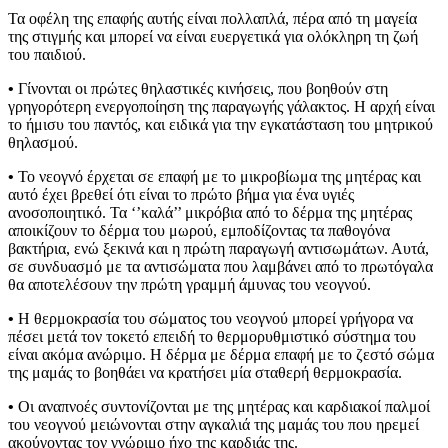
Τα οφέλη της επαφής αυτής είναι πολλαπλά, πέρα από τη μαγεία
της στιγμής και μπορεί να είναι ευεργετικά για ολόκληρη τη ζωή
του παιδιού.
•
Γίνονται οι πρώτες θηλαστικές κινήσεις, που βοηθούν στη
γρηγορότερη ενεργοποίηση της παραγωγής γάλακτος. Η αρχή είναι
το ήμισυ του παντός, και ειδικά για την εγκατάσταση του μητρικού
θηλασμού.
•
Το νεογνό έρχεται σε επαφή με το μικροβίωμα της μητέρας και
αυτό έχει βρεθεί ότι είναι το πρώτο βήμα για ένα υγιές
ανοσοποιητικό. Τα ‘’καλά’’ μικρόβια από το δέρμα της μητέρας
αποικίζουν το δέρμα του μωρού, εμποδίζοντας τα παθογόνα
βακτήρια, ενώ ξεκινά και η πρώτη παραγωγή αντισωμάτων. Αυτά,
σε συνδυασμό με τα αντισώματα που λαμβάνει από το πρωτόγαλα
θα αποτελέσουν την πρώτη γραμμή άμυνας του νεογνού.
•
Η θερμοκρασία του σώματος του νεογνού μπορεί γρήγορα να
πέσει μετά τον τοκετό επειδή το θερμορυθμιστικό σύστημα του
είναι ακόμα ανώριμο. Η δέρμα με δέρμα επαφή με το ζεστό σώμα
της μαμάς το βοηθάει να κρατήσει μία σταθερή θερμοκρασία.
•
Οι αναπνοές συντονίζονται με της μητέρας και καρδιακοί παλμοί
του νεογνού μειώνονται στην αγκαλιά της μαμάς του που ηρεμεί
ακούγοντας τον γνώριμο ήχο της καρδιάς της.