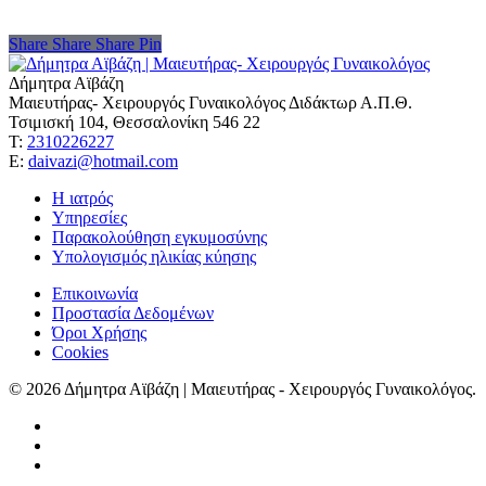
Share
Share
Share
Share
Pin
Δήμητρα Αϊβάζη
Μαιευτήρας- Χειρουργός Γυναικολόγος Διδάκτωρ Α.Π.Θ.
Τσιμισκή 104, Θεσσαλονίκη 546 22
Τ:
2310226227
Ε:
daivazi@hotmail.com
Η ιατρός
Υπηρεσίες
Παρακολούθηση εγκυμοσύνης
Υπολογισμός ηλικίας κύησης
Επικοινωνία
Προστασία Δεδομένων
Όροι Χρήσης
Cookies
© 2026 Δήμητρα Αϊβάζη | Μαιευτήρας - Χειρουργός Γυναικολόγος.